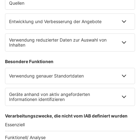
Empfang
barba radio App
Impressum
Datenschutz
Datenschutz Facebook & Instagram
Datenschutzeinstellungen
Clubbedingungen
Allgemeine Teilnahmebedingungen
Werbung schalten
Waffel-Werbepartner
80s80s.de
90s90s.de
Schlagerplanetradio.com
1deutsch.de
WEIHNACHTSMUSIK.FM