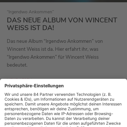
“Irgendwo Ankommen”
DAS NEUE ALBUM VON WINCENT
WEISS IST DA!
Das neue Album “Irgendwo Ankommen” von
Wincent Weiss ist da. Hier erfahrt ihr, was
“Irgendwo Ankommen” für Wincent Weiss
bedeutet.
MEHR LESEN
MEHR NEWS