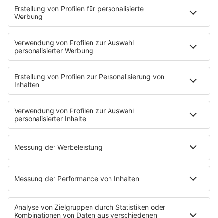
PODCASTS
Mit den Waffeln einer Frau
Frühstück bei Barbara
Brave & One
NotAufnahme
"Bewerbung und Karriere"
Aber bitte mit Schlager
Erdbeerkäse
Fitness mit M.A.R.K
Glück in Worten
Todesursache
Niemand muss ein Promi sein
PROGRAMM
Mit den Waffeln einer Frau
SERVICE