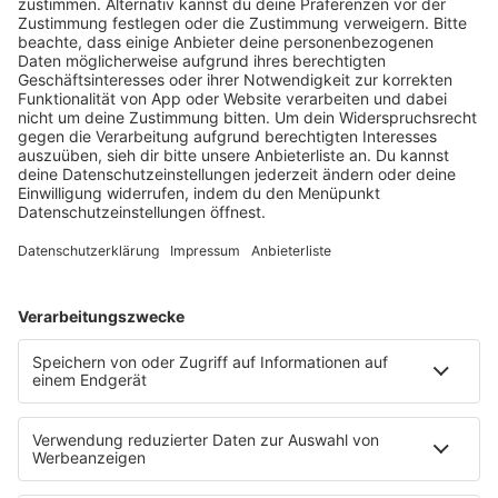
HOME
RADIOS
barba radio
Lagerfeuer
Füße hoch
Schmusekatze
Song Contest
Mädelsabend
KnickKnack
Dinnerparty
Ich hasse Sport
Sonntag Morgen
Strandbar
Putzfimmel
Deutschpop
Deutsche Liebeslieder