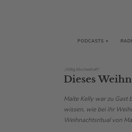
PODCASTS
RAD
„Völlig klischeehaft“:
Dieses Weihna
Maite Kelly war zu Gast 
wissen, wie bei ihr Weihn
Weihnachtsritual von Mait