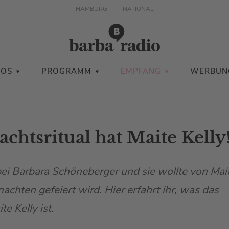
HAMBURG
NATIONAL
IOS
PROGRAMM
EMPFANG
WERBUN
chtsritual hat Maite Kelly
bei Barbara Schöneberger und sie wollte von Mait
achten gefeiert wird. Hier erfahrt ihr, was das
e Kelly ist.