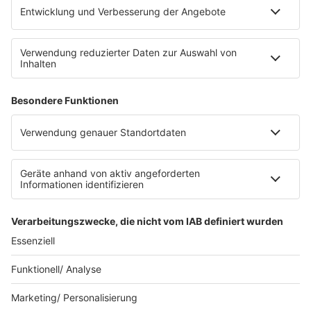
Impressum
Datenschutz
Datenschutz Facebook & Instagram
Datenschutzeinstellungen
Clubbedingungen
Allgemeine Teilnahmebedingungen
Werbung schalten
Waffel-Werbepartner
80s80s.de
90s90s.de
Schlagerplanetradio.com
1deutsch.de
WEIHNACHTSMUSIK.FM
© barba radio. Ein Baby von Barbara Schöneberger und