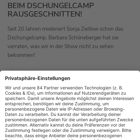
BEIM DSCHUNGELCAMP
RAUSGESCHNITTEN!
Seit 20 Jahren moderiert Sonja Zietlow schon das
Dschungelcamp. Barbara Schöneberger hat sie
verraten, was wir in der Show nicht zu sehen
bekommen!
MEHR LESEN
PODCAST-GÄSTE: MEHR NEWS
HOME