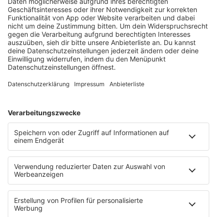
RADIOS
barba radio
Lagerfeuer
Füße hoch
Schmusekatze
Song Contest
Mädelsabend
KnickKnack
Dinnerparty
Ich hasse Sport
Sonntag Morgen
Strandbar
Putzfimmel
Deutschpop
Deutsche Liebeslieder
PODCASTS
Mit den Waffeln einer Frau