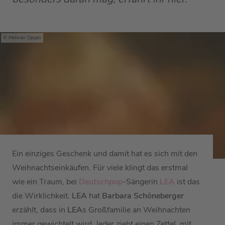
Mehran Djojan
Ein einziges Geschenk und damit hat es sich mit den
Weihnachtseinkäufen. Für viele klingt das erstmal
wie ein Traum, bei
Deutschpop
-Sängerin
LEA
ist das
die Wirklichkeit.
LEA
hat
Barbara Schöneberger
erzählt, dass in
LEA
s Großfamilie an Weihnachten
immer gewichtelt wird. Jeder zieht einen Zettel, mit