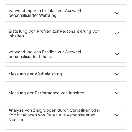
Frühstück bei Barbara
Brave & One
NotAufnahme
"Bewerbung und Karriere"
Aber bitte mit Schlager
Erdbeerkäse
Fitness mit M.A.R.K
Glück in Worten
Todesursache
Niemand muss ein Promi sein
PROGRAMM
Mit den Waffeln einer Frau
SERVICE
Empfang
barba radio App