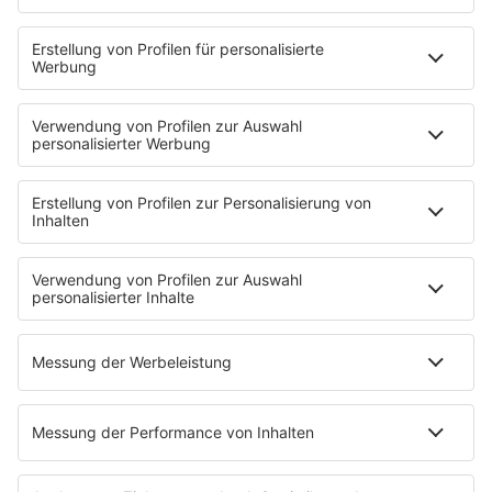
PODCASTS
Mit den Waffeln einer Frau
Frühstück bei Barbara
Brave & One
NotAufnahme
"Bewerbung und Karriere"
Aber bitte mit Schlager
Erdbeerkäse
Fitness mit M.A.R.K
Glück in Worten
Todesursache
Niemand muss ein Promi sein
PROGRAMM
Mit den Waffeln einer Frau