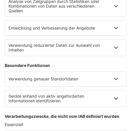
SERVICE
Empfang
barba radio App
Impressum
Datenschutz
Datenschutz Facebook & Instagram
Datenschutzeinstellungen
Clubbedingungen
Allgemeine Teilnahmebedingungen
Werbung schalten
Waffel-Werbepartner
80s80s.de
90s90s.de
Schlagerplanetradio.com
1deutsch.de
WEIHNACHTSMUSIK.FM