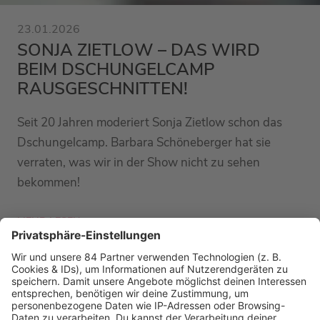
23.01.2026
SONJA ZIETLOW – DAS WIRD
BEIM DSCHUNGELCAMP
RAUSGESCHNITTEN!
Seit 20 Jahren moderiert Sonja Zietlow schon das
Dschungelcamp. Barbara Schöneberger hat sie
verraten, was wir in der Show nicht zu sehen
bekommen!
MEHR LESEN
PODCAST-GÄSTE: MEHR NEWS