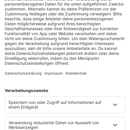
HOME
RADIOS
barba radio
Lagerfeuer
Füße hoch
Schmusekatze
Song Contest
Mädelsabend
KnickKnack
Dinnerparty
Ich hasse Sport
Sonntag Morgen
Strandbar
Putzfimmel
Deutschpop
Deutsche Liebeslieder