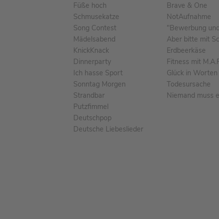
Füße hoch
Brave & One
Schmusekatze
NotAufnahme
Song Contest
"Bewerbung und 
Mädelsabend
Aber bitte mit S
KnickKnack
Erdbeerkäse
Dinnerparty
Fitness mit M.A.
Ich hasse Sport
Glück in Worten
Sonntag Morgen
Todesursache
Strandbar
Niemand muss ei
Putzfimmel
Deutschpop
Deutsche Liebeslieder