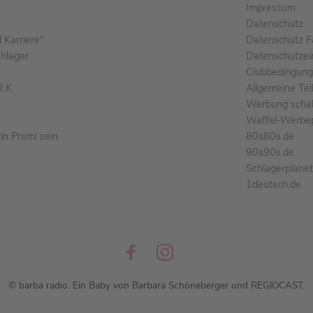
Impressum
Datenschutz
Karriere"
Datenschutz F
chlager
Datenschutzei
Clubbedingun
R.K
Allgemeine Te
Werbung schal
Waffel-Werbe
n Promi sein
80s80s.de
90s90s.de
Schlagerplane
1deutsch.de
© barba radio. Ein Baby von Barbara Schöneberger und REGIOCAST.