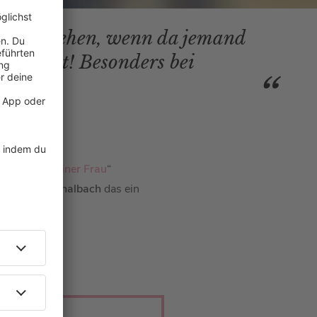
edingt sehen, wenn da jemand
s passiert! Besonders bei
en Waffeln einer Frau
“
Katharina Thalbach
das ein
hören: