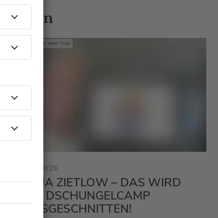
 Gästen
Mit den Waffeln einer Frau
23.01.2026
SONJA ZIETLOW – DAS WIRD
BEIM DSCHUNGELCAMP
RAUSGESCHNITTEN!