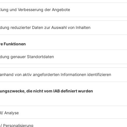
ews zu Barbara Schönebergers
Mit den Waffeln einer Frau
26.01.2026
WAS KANN FYNN KLIEMANN
EIGENTLICH NICHT?