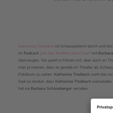
Katharina Thalbach
ist Schauspielerin durch und dur
im
Podcast
„
Mit den Waffeln einer Frau
“ mit
Barbara
überzeugen. Sie spielt in Filmen mit, aber auch im The
man ja meinen, dass es gerade im Theater als Schausp
Publikum zu sehen.
Katharina Thalbach
sieht das ni
Saal so dunkel, dass
Katharina Thalbach
niemanden a
hat sie
Barbara Schöneberger
verraten.