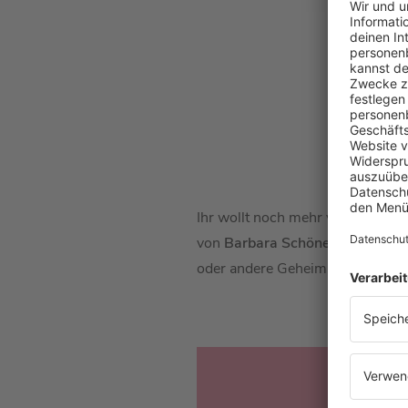
Ihr wollt noch mehr von
Kathari
von
Barbara Schöneberger
mit
K
oder andere Geheimnis erfahren. 