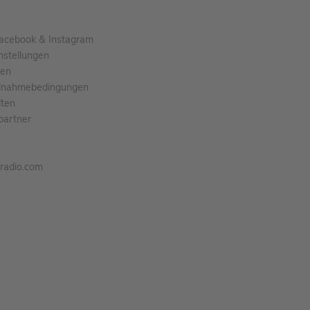
acebook & Instagram
nstellungen
gen
ilnahmebedingungen
ten
partner
tradio.com