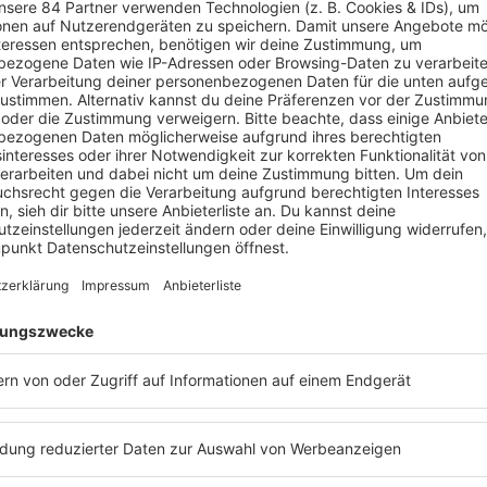
Ich möchte nicht unb
einschläft. (…) Ja, da
Männern!
KATHARINA THALBACH
na Thalbach
erfahren? Dann hört euch doch den
Podcast
„
Mit d
atharina Thalbach
an. Dort konnte
Barbara Schöneberger
von
Hier könnt ihr die
Podcast
-Folge mit
Katharina Thalbach
nach