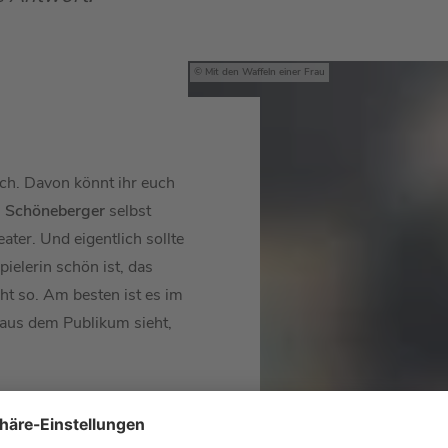
Mit den Waffeln einer Frau
ch. Davon könnt ihr euch
 Schöneberger
selbst
ater. Und eigentlich sollte
ielerin schön ist, das
cht so. Am besten ist es im
us dem Publikum sieht,