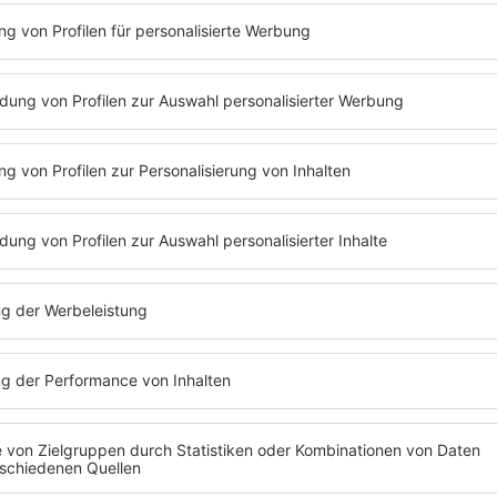
Folge 278 | 11.03.2024 | 54:30
KATHARINA THALBACH
Drogen, Einstein und Shakespeare - Was 
Thalbach zu tun? Sie spricht außerdem üb
Theaterstück, schöne Hotels und ihre de
Worüber Katharina Thalbach mit Angela
hat und wie sie am liebsten Rinderhirn zub
der neuen Podcastfolge!