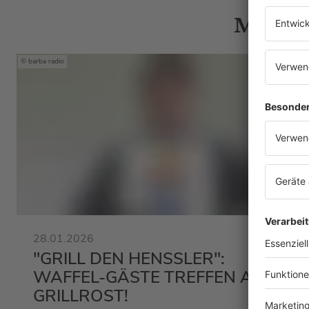
Mehr N
barba radio
28.01.2026
"GRILL DEN HENSSLER":
WAFFEL-GÄSTE TREFFEN AUF
GRILLROST!