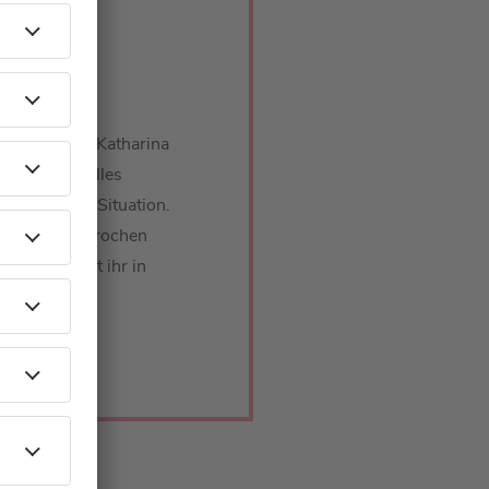
hat das mit Katharina
er ihr aktuelles
rzeitige WG-Situation.
 Merkel gesprochen
ereitet, hört ihr in