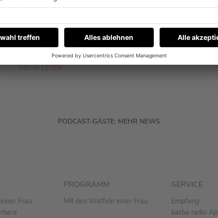
Fynn Kliemann war zu Gast bei Barbara
Schöneberger im Podcast „Mit den Waffeln
einer Frau“. Und ja, es geht auch um eine Sache,
die er nicht kann.
MEHR LESEN
PODCAST-GÄSTE: MEHR NEWS
PROGRAMM
SERVICE
einer Frau
Mit den Waffeln einer Frau
Empfang
arbara
barba radio A