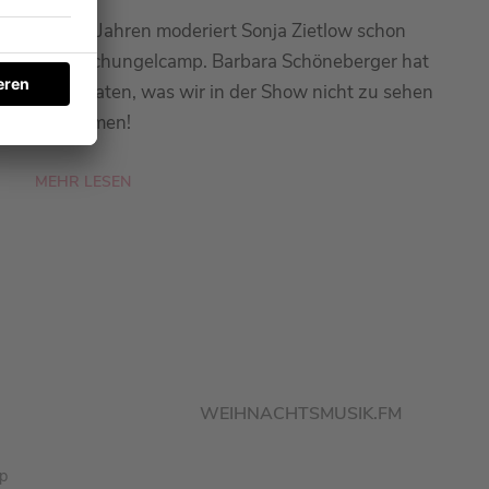
Seit 20 Jahren moderiert Sonja Zietlow schon
das Dschungelcamp. Barbara Schöneberger hat
sie verraten, was wir in der Show nicht zu sehen
bekommen!
MEHR LESEN
WEIHNACHTSMUSIK.FM
pp