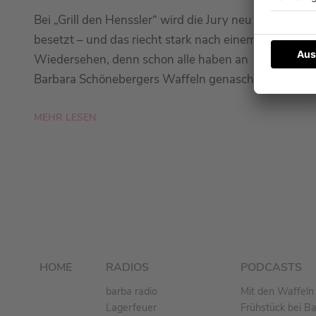
Bei „Grill den Henssler“ wird die Jury neu
besetzt – und das riecht stark nach einem
Wiedersehen, denn schon alle haben an
Barbara Schönebergers Waffeln genascht.
MEHR LESEN
HOME
RADIOS
PODCASTS
barba radio
Mit den Waffeln 
Lagerfeuer
Frühstück bei B