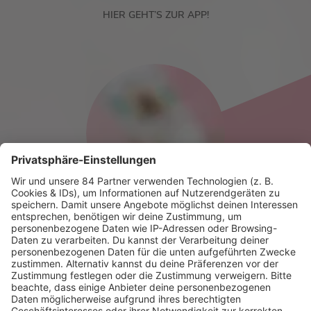
HIER GEHT’S ZUR APP!
HOME
RADIOS