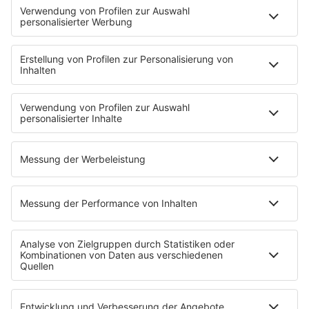
Brave & One
NotAufnahme
"Bewerbung und Karriere"
Aber bitte mit Schlager
Erdbeerkäse
Fitness mit M.A.R.K
Glück in Worten
Todesursache
Niemand muss ein Promi sein
PROGRAMM
Mit den Waffeln einer Frau
SERVICE
Empfang
barba radio App
Impressum