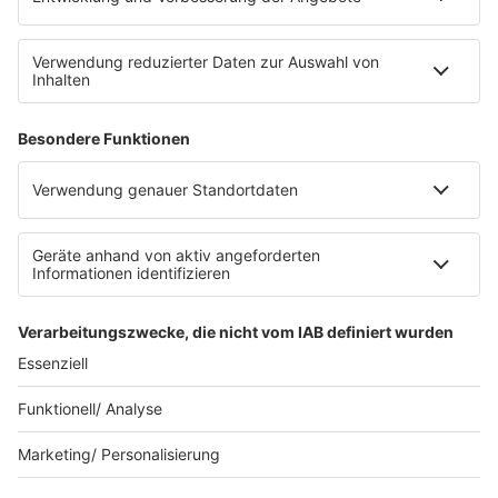
Datenschutz
Datenschutz Facebook & Instagram
Datenschutzeinstellungen
Clubbedingungen
Allgemeine Teilnahmebedingungen
Werbung schalten
Waffel-Werbepartner
80s80s.de
90s90s.de
Schlagerplanetradio.com
1deutsch.de
WEIHNACHTSMUSIK.FM
© barba radio. Ein Baby von Barbara Schöneberger und
REGIOCAST.