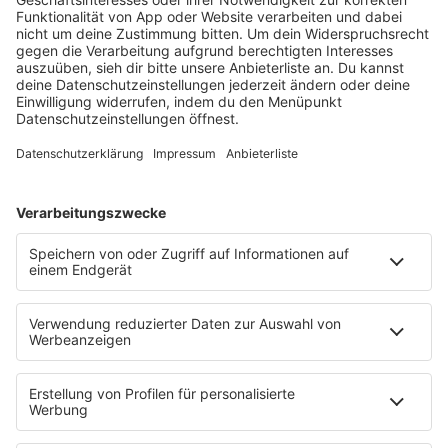
barba radio
Lagerfeuer
Füße hoch
Schmusekatze
Song Contest
Mädelsabend
KnickKnack
Dinnerparty
Ich hasse Sport
Sonntag Morgen
Strandbar
Putzfimmel
Deutschpop
Deutsche Liebeslieder
PODCASTS
Mit den Waffeln einer Frau
Frühstück bei Barbara