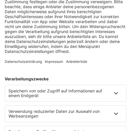
HOME
RADIOS
barba radio
Lagerfeuer
Füße hoch
Schmusekatze
Song Contest
Mädelsabend
KnickKnack
Dinnerparty
Ich hasse Sport
Sonntag Morgen
Strandbar
Putzfimmel
Deutschpop
Deutsche Liebeslieder
PODCASTS