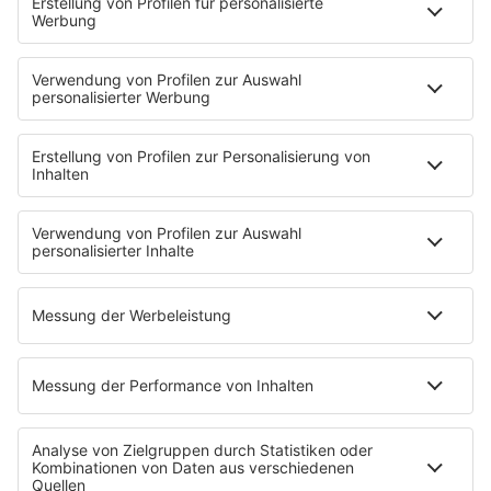
Mit den Waffeln einer Frau
Frühstück bei Barbara
Brave & One
NotAufnahme
"Bewerbung und Karriere"
Aber bitte mit Schlager
Erdbeerkäse
Fitness mit M.A.R.K
Glück in Worten
Todesursache
Niemand muss ein Promi sein
PROGRAMM
Mit den Waffeln einer Frau
SERVICE