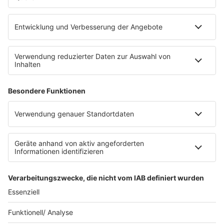
Empfang
barba radio App
Impressum
Datenschutz
Datenschutz Facebook & Instagram
Datenschutzeinstellungen
Clubbedingungen
Allgemeine Teilnahmebedingungen
Werbung schalten
Waffel-Werbepartner
80s80s.de
90s90s.de
Schlagerplanetradio.com
1deutsch.de
WEIHNACHTSMUSIK.FM