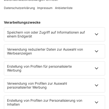
Song Contest
Mädelsabend
KnickKnack
Dinnerparty
Ich hasse Sport
Sonntag Morgen
Strandbar
Putzfimmel
Deutschpop
Deutsche Liebeslieder
PODCASTS
Mit den Waffeln einer Frau
Frühstück bei Barbara
Brave & One
NotAufnahme
"Bewerbung und Karriere"
Aber bitte mit Schlager
Erdbeerkäse