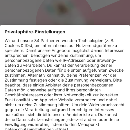
HOME
RADIOS
barba radio
Lagerfeuer
Füße hoch
Schmusekatze