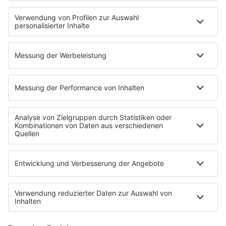
Fitness mit M.A.R.K
Glück in Worten
Todesursache
Niemand muss ein Promi sein
PROGRAMM
Mit den Waffeln einer Frau
SERVICE
Empfang
barba radio App
Impressum
Datenschutz
Datenschutz Facebook & Instagram
Datenschutzeinstellungen
Clubbedingungen
Allgemeine Teilnahmebedingungen