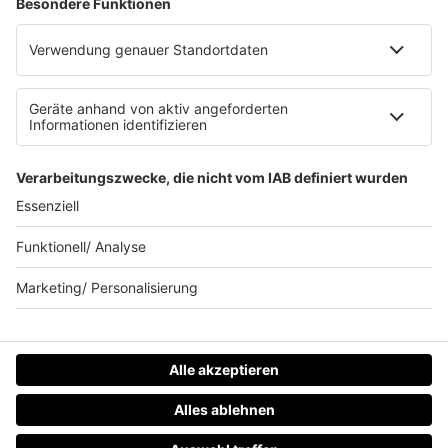
Werbung schalten
Waffel-Werbepartner
80s80s.de
90s90s.de
Schlagerplanetradio.com
1deutsch.de
WEIHNACHTSMUSIK.FM
© barba radio. Ein Baby von Barbara Schöneberger und
REGIOCAST.