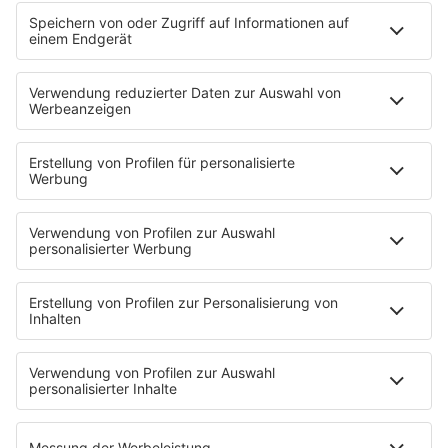
Sonntag Morgen
Strandbar
Putzfimmel
Deutschpop
Deutsche Liebeslieder
PODCASTS
Mit den Waffeln einer Frau
Frühstück bei Barbara
Brave & One
NotAufnahme
"Bewerbung und Karriere"
Aber bitte mit Schlager
Erdbeerkäse
Fitness mit M.A.R.K
Glück in Worten
Todesursache
Niemand muss ein Promi sein