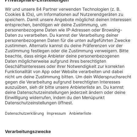
PODCAST-GÄSTE: MEHR NEWS
HOME
RADIOS
barba radio
Lagerfeuer
Füße hoch
Schmusekatze
Song Contest
Mädelsabend
KnickKnack
Dinnerparty
Ich hasse Sport