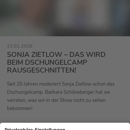
23.01.2026
SONJA ZIETLOW – DAS WIRD
BEIM DSCHUNGELCAMP
RAUSGESCHNITTEN!
Seit 20 Jahren moderiert Sonja Zietlow schon das
Dschungelcamp. Barbara Schöneberger hat sie
verraten, was wir in der Show nicht zu sehen
bekommen!
MEHR LESEN