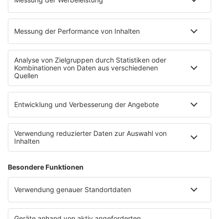
PROGRAMM
Mit den Waffeln einer Frau
SERVICE
Empfang
barba radio App
Impressum
Datenschutz
Datenschutz Facebook & Instagram
Datenschutzeinstellungen
Clubbedingungen
Allgemeine Teilnahmebedingungen
Werbung schalten
Waffel-Werbepartner
80s80s.de
90s90s.de
Schlagerplanetradio.com