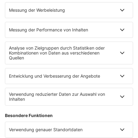
Niemand muss ein Promi sein
PROGRAMM
Mit den Waffeln einer Frau
SERVICE
Empfang
barba radio App
Impressum
Datenschutz
Datenschutz Facebook & Instagram
Datenschutzeinstellungen
Clubbedingungen
Allgemeine Teilnahmebedingungen
Werbung schalten
Waffel-Werbepartner
80s80s.de
90s90s.de