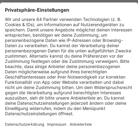
MEHR LESEN
PODCAST-GÄSTE: MEHR NEWS
HOME
RADIOS
barba radio
Lagerfeuer
Füße hoch
Schmusekatze
Song Contest
Mädelsabend
KnickKnack
Dinnerparty