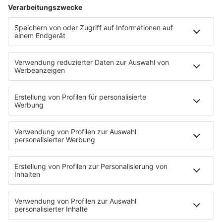
Ich hasse Sport
Sonntag Morgen
Strandbar
Putzfimmel
Deutschpop
Deutsche Liebeslieder
PODCASTS
Mit den Waffeln einer Frau
Frühstück bei Barbara
Brave & One
NotAufnahme
"Bewerbung und Karriere"
Aber bitte mit Schlager
Erdbeerkäse
Fitness mit M.A.R.K
Glück in Worten
Todesursache