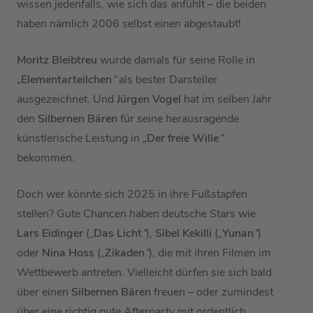
wissen jedenfalls, wie sich das anfühlt – die beiden
haben nämlich 2006 selbst einen abgestaubt!
Moritz Bleibtreu
wurde damals für seine Rolle in
„
Elementarteilchen
“
als bester Darsteller
ausgezeichnet. Und
Jürgen Vogel
hat im selben Jahr
den
Silbernen Bären
für seine herausragende
künstlerische Leistung in
„
Der freie Wille
“
bekommen.
Doch wer könnte sich 2025 in ihre Fußstapfen
stellen? Gute Chancen haben deutsche Stars wie
Lars Eidinger
(„
Das Licht
“
),
Sibel Kekilli
(„
Yunan
“
)
oder
Nina Hoss
(„
Zikaden
“
), die mit ihren Filmen im
Wettbewerb antreten. Vielleicht dürfen sie sich bald
über einen
Silbernen Bären
freuen – oder zumindest
über eine richtig gute Afterparty mit ordentlich