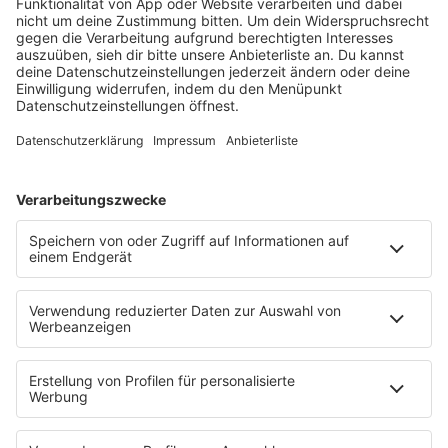
barba radio
Lagerfeuer
Füße hoch
Schmusekatze
Song Contest
Mädelsabend
KnickKnack
Dinnerparty
Ich hasse Sport
Sonntag Morgen
Strandbar
Putzfimmel
Deutschpop
Deutsche Liebeslieder
PODCASTS
Mit den Waffeln einer Frau
Frühstück bei Barbara