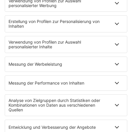
Brave & One
NotAufnahme
"Bewerbung und Karriere"
Aber bitte mit Schlager
Erdbeerkäse
Fitness mit M.A.R.K
Glück in Worten
Todesursache
Niemand muss ein Promi sein
PROGRAMM
Mit den Waffeln einer Frau
SERVICE
Empfang
barba radio App
Impressum
Datenschutz