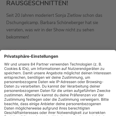
RAUSGESCHNITTEN!
Seit 20 Jahren moderiert Sonja Zietlow schon das
Dschungelcamp. Barbara Schöneberger hat sie
verraten, was wir in der Show nicht zu sehen
bekommen!
MEHR LESEN
PODCAST-GÄSTE: MEHR NEWS
HOME
RADIOS