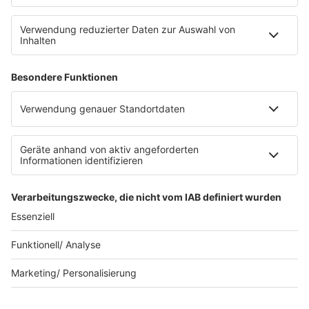
Datenschutz Facebook & Instagram
Datenschutzeinstellungen
Clubbedingungen
Allgemeine Teilnahmebedingungen
Werbung schalten
Waffel-Werbepartner
80s80s.de
90s90s.de
Schlagerplanetradio.com
1deutsch.de
WEIHNACHTSMUSIK.FM
© barba radio. Ein Baby von Barbara Schöneberger und
REGIOCAST.