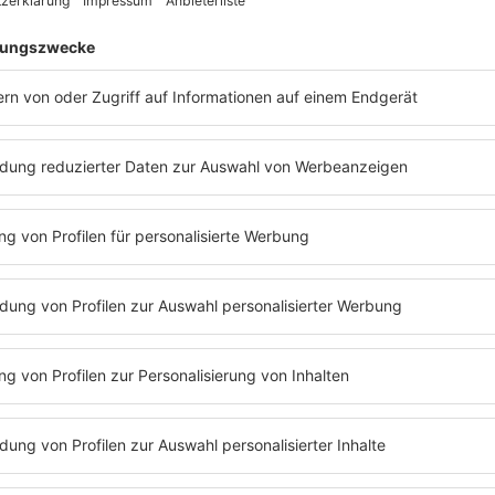
Formel-1-Fahrer
, heutiger
TV-Experte
und einer, der Geschwind
ng fuhr er in der
Formel 1
, startete bei 180 Grand-Prix-Renne
egs, heute kommentiert er die
Formel 1
für
Sky Deutschland
. 
In der
Sky-Doku „Wir sagen ja!“
geht es um seine Hochzeit mit
's noch mehr Sportlerinnen un