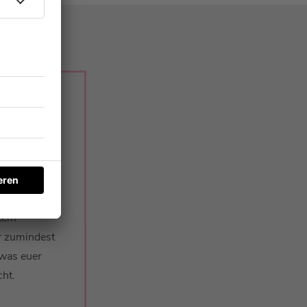
in eigenes
 Und die
n
stem
r zumindest
 was euer
ht.