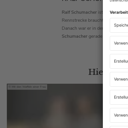
Ralf Schumacher
ist ehemaliger
Rennstrecke braucht. Elf Jahre la
Danach war er in der
DTM
unterw
Schumacher
gerade einiges los: 
Hier gibt
Mit den Waffeln einer Frau