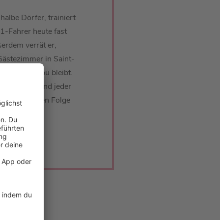
halbe Dörfer, trainiert
1-Fahrer heute fast
erdem verrät er,
ästezimmer in Saint-
efinitiv tabu bleibt.
rdestärken und jeder
 unserer neuen Folge