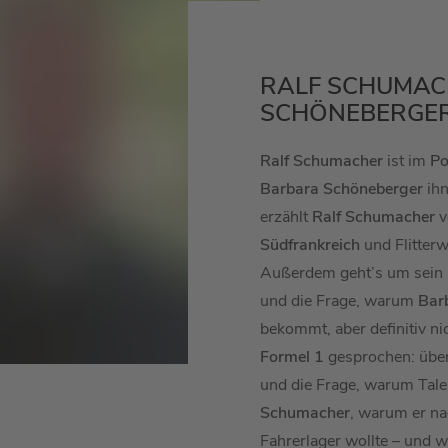
RALF SCHUMAC
SCHÖNEBERGE
Ralf Schumacher
ist im
Po
Barbara Schöneberger
ihn
erzählt
Ralf Schumacher
v
Südfrankreich
und Flitter
Außerdem geht’s um sein
und die Frage, warum
Bar
bekommt, aber definitiv ni
Formel 1
gesprochen: über
und die Frage, warum Talen
Schumacher
, warum er na
Fahrerlager wollte – und w