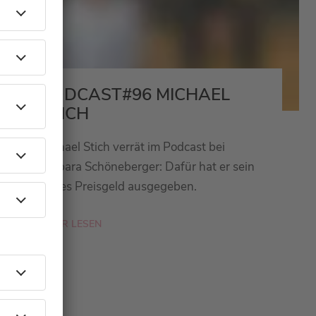
PODCAST#96 MICHAEL
STICH
Michael Stich verrät im Podcast bei
Barbara Schöneberger: Dafür hat er sein
erstes Preisgeld ausgegeben.
MEHR LESEN