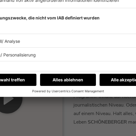
BARBA RADIO
NATIONAL
Barbara Schöneberger
hat e
T ABSPIELEN
Radio. Hier spielt die Musik.
Interviews. Und die restliche
Programm-Inhalte auf höch
journalistischen Niveau. Ode
auf einem Niveau. Halt alles,
Leben
SCHÖNEBERGER
mac