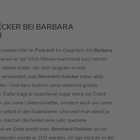
CKER BEI BARBARA
R
 zweiten Mal im
Podcast
! Im Gespräch mit
Barbara
 warum er vor USA-Reisen manchmal kurz nervös
einen Keller, der sich langsam in eine
verwandelt, weil
Bernhard Hoëcker
lieber alles
rfen. Und dann kommt seine vielleicht größte
. Dafür trägt er manchmal sogar extra viel Dreck
nur um seine Leidenschaften, sondern auch um seine
n selbst in der Badewanne. Und weil man damit ja
n, machen die beiden eine sehr spezielle
Und am Ende merkt man:
Bernhard Hoëcker
ist vor
liebsten würde er 200 werden. All das hört ihr in der