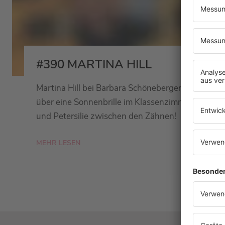
#390 MARTINA HILL
Martina Hill bei Barbara Schöneberger –
über eine Sonnenbrille im Klassenzimmer
und Petersilie zwischen den Zähnen!
MEHR LESEN