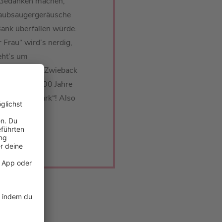
s Gedanken machen,
taubsaugergeräusche
Bank überfallen würde.
 Frau“ wird’s nerdig,
eht’s um
rn im Keller, Zwieback
 liebsten 200 Jahre
ch „Baby Shark“! Also