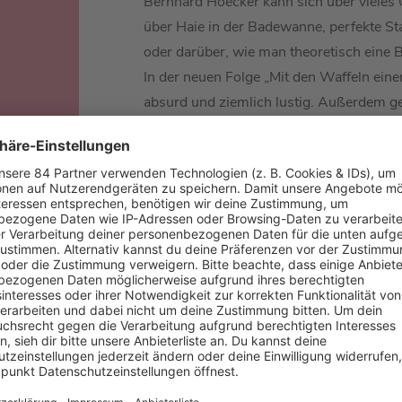
Bernhard Hoëcker kann sich über viele
über Haie in der Badewanne, perfekte S
oder darüber, wie man theoretisch eine 
In der neuen Folge „Mit den Waffeln einer
absurd und ziemlich lustig. Außerdem g
schiefgelaufene USA-Einreisen, schreine
zum Wegsaugen und warum Bernhard am
alt werden würde. Dazu singt er auch no
mehr, geht ja wohl wirklich nicht.
R BEI BARBARA SCHÖNEBERGER