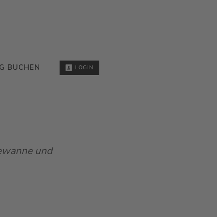
G BUCHEN
LOGIN
dewanne und