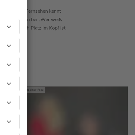
er Bühne, im Fernsehen kennt
en Teamkapitän bei
„Wer weiß
r immer noch Platz im Kopf ist,
en.
ns
Mit den Waffeln einer Frau