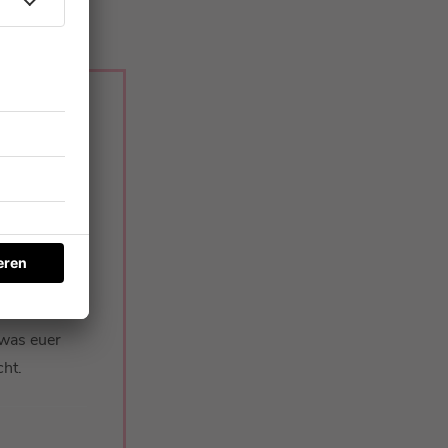
in eigenes
 Und die
n
stem
r zumindest
 was euer
ht.