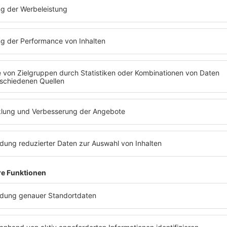
PODCAST#325 MAX
GIERMANN
Max Giermann bei Barbara Schöneberger
über Kleinstadtleben und die Arbeit nach
strikten Vorgaben.
MEHR LESEN