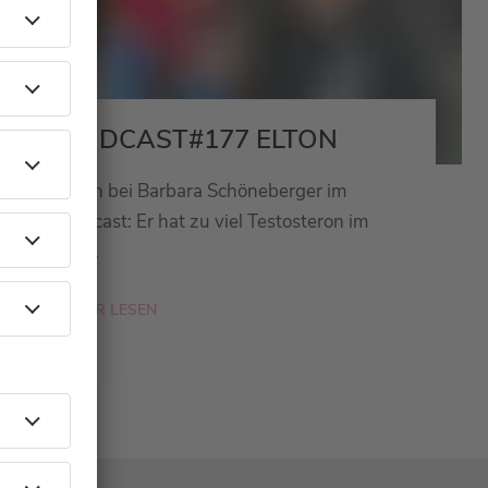
PODCAST#177 ELTON
Elton bei Barbara Schöneberger im
Podcast: Er hat zu viel Testosteron im
Blut.
MEHR LESEN