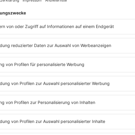
r Allrounder. Als Comedian steht er mit Solo-Programmen auf d
 wie
„Switch“
und
„Genial daneben“
. Außerdem ist er seit Jahr
bei
„Kaum zu glauben!“
zum Rateteam. Und weil bei ihm offenba
hub:
„Paul bekommt (k)ein Kätzchen“
ist im März 2026 erschien
ier gibt's noch mehr Comedia