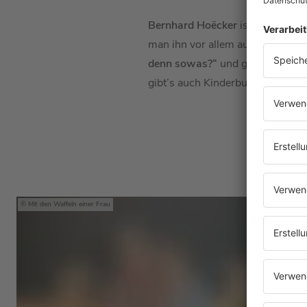
Bernhard Hoëcker
ist ein echte
man ihn vor allem aus Formaten
denn sowas?“
und gehört auch 
gibt’s auch Kinderbuch-Nachsc
H
Mit den Waffeln einer Frau