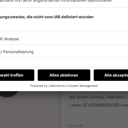
BARBA RADIO
NATIONAL
Barbara Schöneberger
hat e
T ABSPIELEN
Radio. Hier spielt die Musik.
Interviews. Und die restliche
Programm-Inhalte auf höch
journalistischen Niveau. Ode
auf einem Niveau. Halt alles,
Leben
SCHÖNEBERGER
mac
Es läuft: