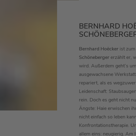
BERNHARD HOË
SCHÖNEBERGE
Bernhard Hoëcker
ist zum
Schöneberger
erzählt er,
wird. Außerdem geht’s um s
ausgewachsene Werkstatt 
repariert, als es wegzuwe
Leidenschaft: Staubsaugen
rein. Doch es geht nicht 
Ängste: Haie erwischen ih
nicht einfach so leben kan
Konfrontationstherapie. 
allem eins: neugierig. Am 