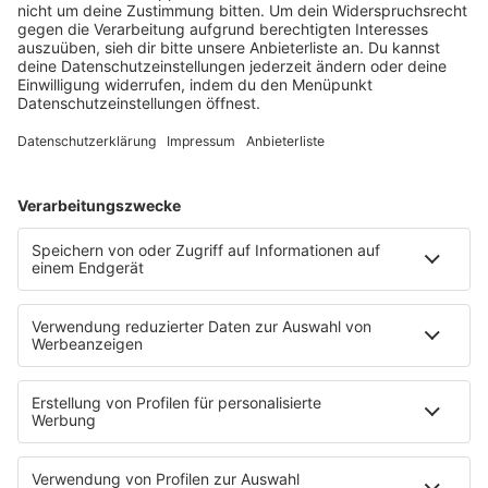
barba radio
Lagerfeuer
Füße hoch
Schmusekatze
Song Contest
Mädelsabend
KnickKnack
Dinnerparty
Ich hasse Sport
Sonntag Morgen
Strandbar
Putzfimmel
Deutschpop
Deutsche Liebeslieder
PODCASTS
Mit den Waffeln einer Frau
Frühstück bei Barbara
Brave & One