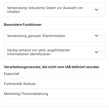
Datenschutz Facebook & Instagram
Datenschutzeinstellungen
Clubbedingungen
Allgemeine Teilnahmebedingungen
Werbung schalten
Waffel-Werbepartner
80s80s.de
90s90s.de
Schlagerplanetradio.com
1deutsch.de
WEIHNACHTSMUSIK.FM
© barba radio. Ein Baby von Barbara Schöneberger und
REGIOCAST.