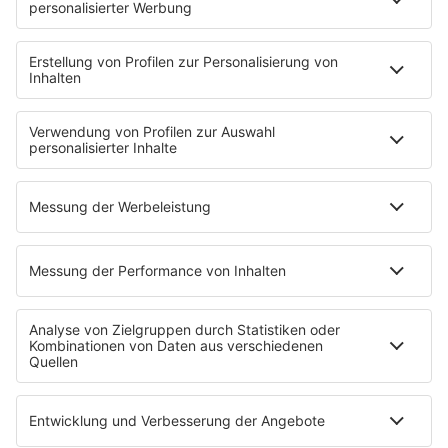
NotAufnahme
"Bewerbung und Karriere"
Aber bitte mit Schlager
Erdbeerkäse
Fitness mit M.A.R.K
Glück in Worten
Todesursache
Niemand muss ein Promi sein
PROGRAMM
Mit den Waffeln einer Frau
SERVICE
Empfang
barba radio App
Impressum
Datenschutz