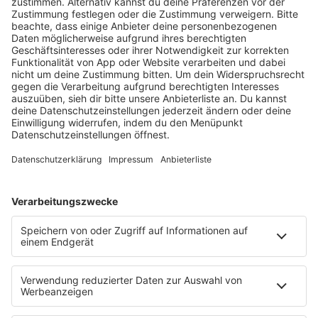
HOME
RADIOS
barba radio
Lagerfeuer
Füße hoch
Schmusekatze
Song Contest
Mädelsabend
KnickKnack
Dinnerparty
Ich hasse Sport
Sonntag Morgen
Strandbar
Putzfimmel
Deutschpop
Deutsche Liebeslieder