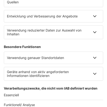
Empfang
barba radio App
Impressum
Datenschutz
Datenschutz Facebook & Instagram
Datenschutzeinstellungen
Clubbedingungen
Allgemeine Teilnahmebedingungen
Werbung schalten
Waffel-Werbepartner
80s80s.de
90s90s.de
Schlagerplanetradio.com
1deutsch.de
WEIHNACHTSMUSIK.FM