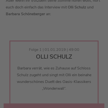
Aber wenn ihr trotzdem seine Stimme hören wollt, hört
euch doch einfach das Interview mit
Olli Schulz
und
Barbara Schöneberger
an:
Folge 1 | 01.01.2019 | 49:00
OLLI SCHULZ
Barbara verrät, wie es Zuhause auf Schloss
Schulz zugeht und singt mit Olli ein beinahe
wunderschönes Duett des Oasis-Klassikers
„Wonderwall“.