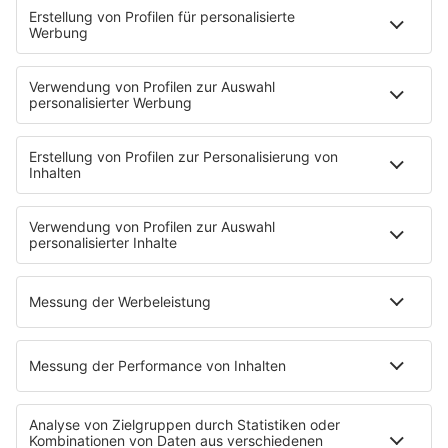
PODCASTS
Mit den Waffeln einer Frau
Frühstück bei Barbara
Brave & One
NotAufnahme
"Bewerbung und Karriere"
Aber bitte mit Schlager
Erdbeerkäse
Fitness mit M.A.R.K
Glück in Worten
Todesursache
Niemand muss ein Promi sein
PROGRAMM
Mit den Waffeln einer Frau
SERVICE