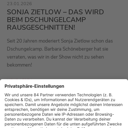
23.01.2026
SONJA ZIETLOW – DAS WIRD
BEIM DSCHUNGELCAMP
RAUSGESCHNITTEN!
Seit 20 Jahren moderiert Sonja Zietlow schon das
Dschungelcamp. Barbara Schöneberger hat sie
verraten, was wir in der Show nicht zu sehen
bekommen!
MEHR LESEN
PODCAST-GÄSTE: MEHR NEWS