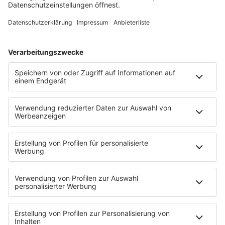
Song Contest
Mädelsabend
KnickKnack
Dinnerparty
Ich hasse Sport
Sonntag Morgen
Strandbar
Putzfimmel
Deutschpop
Deutsche Liebeslieder
PODCASTS
Mit den Waffeln einer Frau
Frühstück bei Barbara
Brave & One
NotAufnahme
"Bewerbung und Karriere"
Aber bitte mit Schlager