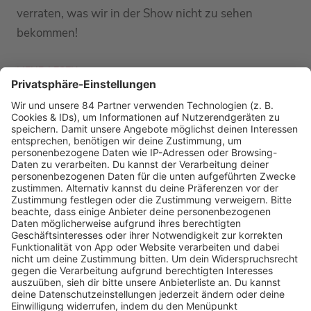
verraten, was wir in der Show nicht zu sehen
bekommen!
MEHR LESEN
PODCAST-GÄSTE: MEHR NEWS
HOME
RADIOS
barba radio
Lagerfeuer
Füße hoch
Schmusekatze