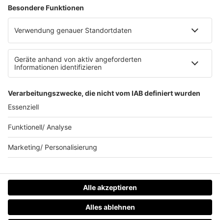
Werbung schalten
Waffel-Werbepartner
80s80s.de
90s90s.de
Schlagerplanetradio.com
1deutsch.de
WEIHNACHTSMUSIK.FM
© barba radio. Ein Baby von Barbara Schöneberger und
REGIOCAST.