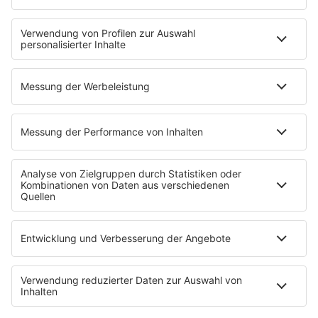
Erdbeerkäse
Fitness mit M.A.R.K
Glück in Worten
Todesursache
Niemand muss ein Promi sein
PROGRAMM
Mit den Waffeln einer Frau
SERVICE
Empfang
barba radio App
Impressum
Datenschutz
Datenschutz Facebook & Instagram
Datenschutzeinstellungen
Clubbedingungen
Allgemeine Teilnahmebedingungen