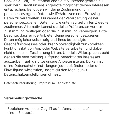
PODCAST-GÄSTE: MEHR NEWS
HOME
RADIOS
barba radio
Lagerfeuer
Füße hoch
Schmusekatze
Song Contest
Mädelsabend
KnickKnack
Dinnerparty
Ich hasse Sport
Sonntag Morgen
Strandbar