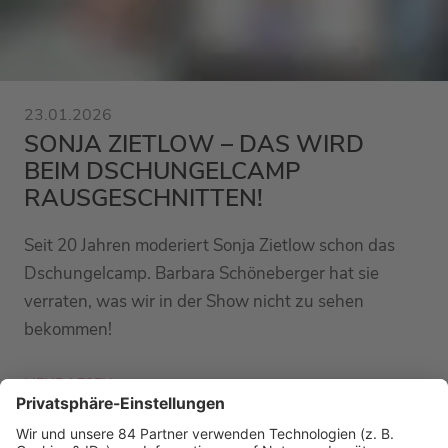
23.01.2026
SONJA ZIETLOW – DAS WIRD
BEIM DSCHUNGELCAMP
RAUSGESCHNITTEN!
Seit 20 Jahren moderiert Sonja Zietlow schon das
Dschungelcamp. Barbara Schöneberger hat sie
verraten, was wir in der Show nicht zu sehen
bekommen!
MEHR LESEN