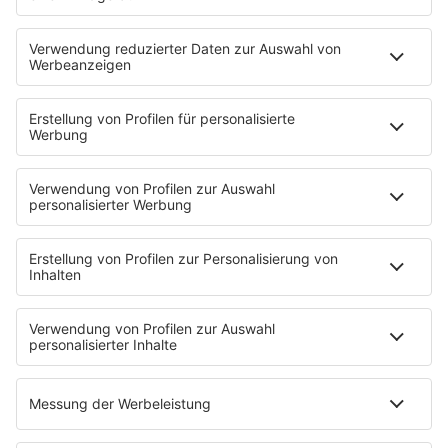
Putzfimmel
Deutschpop
Deutsche Liebeslieder
PODCASTS
Mit den Waffeln einer Frau
Frühstück bei Barbara
Brave & One
NotAufnahme
"Bewerbung und Karriere"
Aber bitte mit Schlager
Erdbeerkäse
Fitness mit M.A.R.K
Glück in Worten
Todesursache
Niemand muss ein Promi sein
PROGRAMM