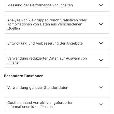
Mit den Waffeln einer Frau
SERVICE
Empfang
barba radio App
Impressum
Datenschutz
Datenschutz Facebook & Instagram
Datenschutzeinstellungen
Clubbedingungen
Allgemeine Teilnahmebedingungen
Werbung schalten
Waffel-Werbepartner
80s80s.de
90s90s.de
Schlagerplanetradio.com
1deutsch.de