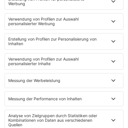
Mit den Waffeln einer Frau
Frühstück bei Barbara
Brave & One
NotAufnahme
"Bewerbung und Karriere"
Aber bitte mit Schlager
Erdbeerkäse
Fitness mit M.A.R.K
Glück in Worten
Todesursache
Niemand muss ein Promi sein
PROGRAMM
Mit den Waffeln einer Frau
SERVICE
Empfang