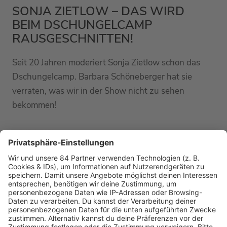
SONJA ZIETLOW – DAS WIRD
BEIM DSCHUNGELCAMP
RAUSGESCHNITTEN!
Seit 20 Jahren moderiert Sonja Zietlow schon das
Dschungelcamp. Barbara Schöneberger hat sie
verraten, was wir in der Show nicht zu sehen
bekommen!
MEHR LESEN
PODCAST-GÄSTE: MEHR NEWS