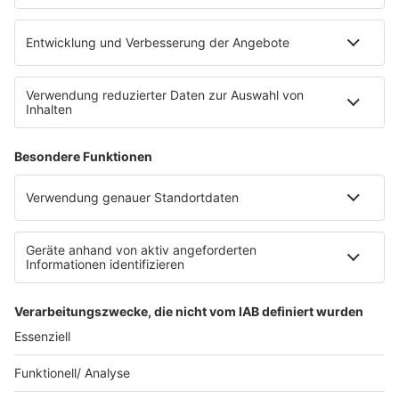
barba radio App
Impressum
Datenschutz
Datenschutz Facebook & Instagram
Datenschutzeinstellungen
Clubbedingungen
Allgemeine Teilnahmebedingungen
Werbung schalten
Waffel-Werbepartner
80s80s.de
90s90s.de
Schlagerplanetradio.com
1deutsch.de
WEIHNACHTSMUSIK.FM