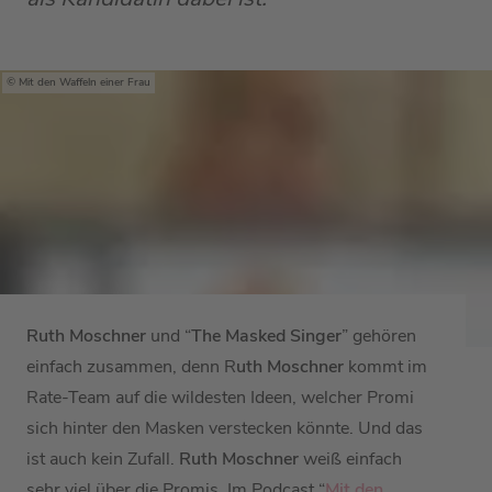
Mit den Waffeln einer Frau
Ruth Moschner
und “
The Masked Singer
” gehören
einfach zusammen, denn R
uth Moschner
kommt im
Rate-Team auf die wildesten Ideen, welcher Promi
sich hinter den Masken verstecken könnte. Und das
ist auch kein Zufall.
Ruth Moschner
weiß einfach
sehr viel über die Promis. Im Podcast “
Mit den