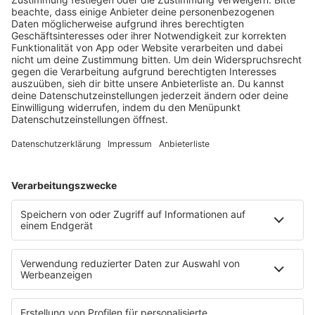
HOME
RADIOS
barba radio
Lagerfeuer
Füße hoch
Schmusekatze
Song Contest
Mädelsabend
KnickKnack
Dinnerparty
Ich hasse Sport
Sonntag Morgen
Strandbar
Putzfimmel
Deutschpop
Deutsche Liebeslieder
PODCASTS