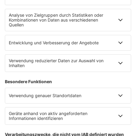
SERVICE
Empfang
barba radio App
Impressum
Datenschutz
Datenschutz Facebook & Instagram
Datenschutzeinstellungen
Clubbedingungen
Allgemeine Teilnahmebedingungen
Werbung schalten
Waffel-Werbepartner
80s80s.de
90s90s.de
Schlagerplanetradio.com
1deutsch.de
WEIHNACHTSMUSIK.FM