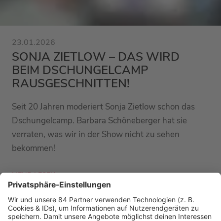
23.01.2026
SONJA ZIETLOW – DAS WIRD
BEIM DSCHUNGELCAMP
RAUSGESCHNITTEN!
Seit 20 Jahren moderiert Sonja Zietlow schon das
Dschungelcamp. Barbara Schöneberger hat sie
verraten, was wir in der Show nicht zu sehen
bekommen!
MEHR LESEN
PODCAST-GÄSTE: MEHR NEWS