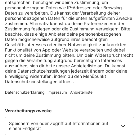
HOME
RADIOS
barba radio
Lagerfeuer
Füße hoch
Schmusekatze
Song Contest
Mädelsabend
KnickKnack
Dinnerparty
Ich hasse Sport
Sonntag Morgen
Strandbar
Putzfimmel