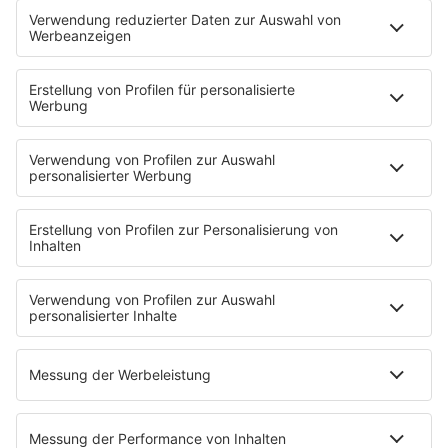
Deutschpop
Deutsche Liebeslieder
PODCASTS
Mit den Waffeln einer Frau
Frühstück bei Barbara
Brave & One
NotAufnahme
"Bewerbung und Karriere"
Aber bitte mit Schlager
Erdbeerkäse
Fitness mit M.A.R.K
Glück in Worten
Todesursache
Niemand muss ein Promi sein
PROGRAMM
Mit den Waffeln einer Frau