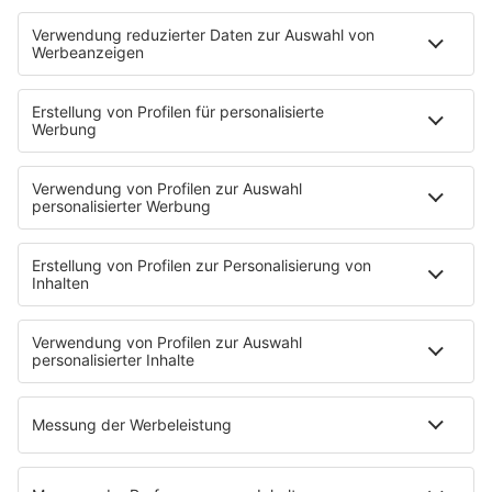
Deutschpop
Deutsche Liebeslieder
PODCASTS
Mit den Waffeln einer Frau
Frühstück bei Barbara
Brave & One
NotAufnahme
"Bewerbung und Karriere"
Aber bitte mit Schlager
Erdbeerkäse
Fitness mit M.A.R.K
Glück in Worten
Todesursache
Niemand muss ein Promi sein
PROGRAMM