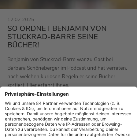
12.02.2025
SO ORDNET BENJAMIN VON
STUCKRAD-BARRE SEINE
BÜCHER!
Benjamin von Stuckrad-Barre war zu Gast bei
Barbara Schöneberger im Podcast und hat verraten,
nach welchen kuriosen Regeln er seine Bücher
sortiert. Hier erfahrt ihr es.
MEHR LESEN