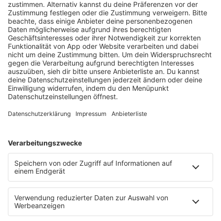
HOME
RADIOS
barba radio
Lagerfeuer
Füße hoch
Schmusekatze
Song Contest
Mädelsabend
KnickKnack
Dinnerparty
Ich hasse Sport
Sonntag Morgen
Strandbar
Putzfimmel
Deutschpop
Deutsche Liebeslieder