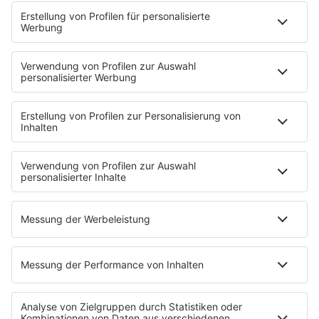
PODCASTS
Mit den Waffeln einer Frau
Frühstück bei Barbara
Brave & One
NotAufnahme
"Bewerbung und Karriere"
Aber bitte mit Schlager
Erdbeerkäse
Fitness mit M.A.R.K
Glück in Worten
Todesursache
Niemand muss ein Promi sein
PROGRAMM
Mit den Waffeln einer Frau
SERVICE