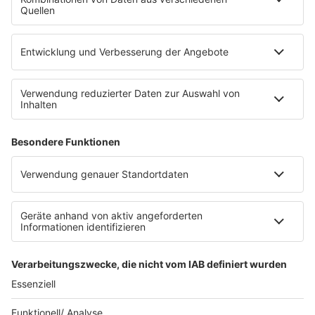
Empfang
barba radio App
Impressum
Datenschutz
Datenschutz Facebook & Instagram
Datenschutzeinstellungen
Clubbedingungen
Allgemeine Teilnahmebedingungen
Werbung schalten
Waffel-Werbepartner
80s80s.de
90s90s.de
Schlagerplanetradio.com
1deutsch.de
WEIHNACHTSMUSIK.FM