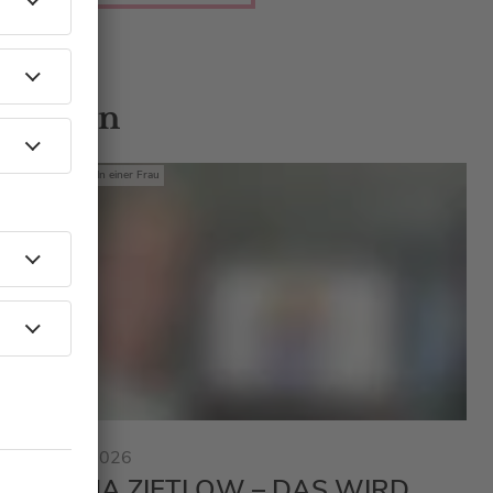
 Gästen
Mit den Waffeln einer Frau
23.01.2026
SONJA ZIETLOW – DAS WIRD