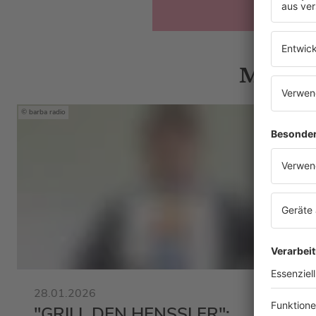
Mehr N
barba radio
28.01.2026
"GRILL DEN HENSSLER":