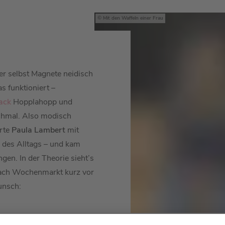
Mit den Waffeln einer Frau
r selbst Magnete neidisch
s funktioniert –
ack
Hopplahopp und
chmal. Also modisch
erte
Paula Lambert
mit
 des Alltags – und kam
ngen. In der Theorie sieht’s
nach Wochenmarkt kurz vor
nsch: