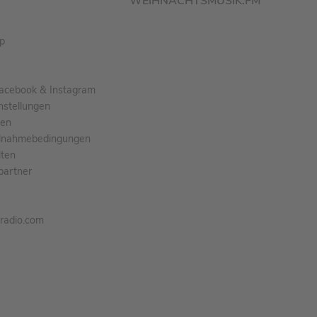
WEIHNACHTSMUSIK.FM
pp
acebook & Instagram
nstellungen
gen
ilnahmebedingungen
ten
partner
tradio.com