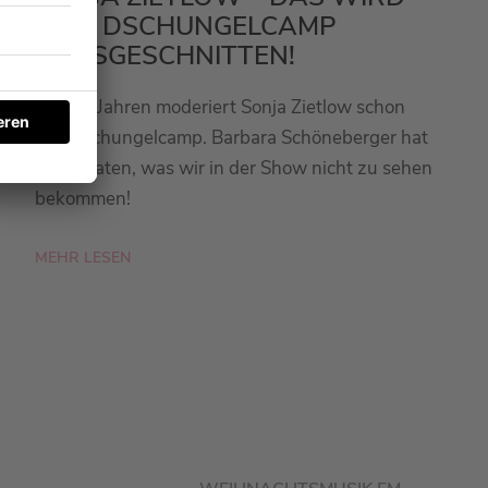
BEIM DSCHUNGELCAMP
RAUSGESCHNITTEN!
Seit 20 Jahren moderiert Sonja Zietlow schon
das Dschungelcamp. Barbara Schöneberger hat
sie verraten, was wir in der Show nicht zu sehen
bekommen!
MEHR LESEN