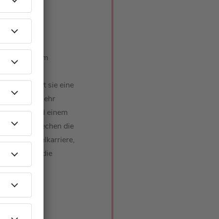
öneberger zum
r keine
berger macht sie eine
ch gesehen sehr
t mit Käse und einem
ußerdem sprechen die
) Schauspielkarriere,
meinsamkeit die
bner sexy.