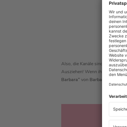
Also, die Kanäle sind offen – me
Ausziehen! Wenn ihr noch mehr
Barbara“
von
Barbara Schönebe