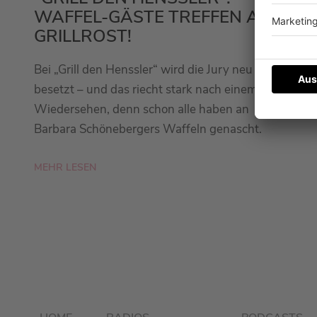
WAFFEL-GÄSTE TREFFEN AUF
GRILLROST!
Bei „Grill den Henssler“ wird die Jury neu
besetzt – und das riecht stark nach einem
Wiedersehen, denn schon alle haben an
Barbara Schönebergers Waffeln genascht.
MEHR LESEN