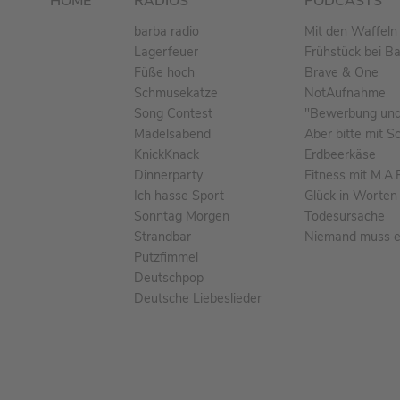
HOME
RADIOS
PODCASTS
barba radio
Mit den Waffeln 
Lagerfeuer
Frühstück bei B
Füße hoch
Brave & One
Schmusekatze
NotAufnahme
Song Contest
"Bewerbung und 
Mädelsabend
Aber bitte mit S
KnickKnack
Erdbeerkäse
Dinnerparty
Fitness mit M.A.
Ich hasse Sport
Glück in Worten
Sonntag Morgen
Todesursache
Strandbar
Niemand muss ei
Putzfimmel
Deutschpop
Deutsche Liebeslieder