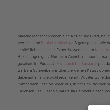
Manche Menschen haben eine Anziehungskraft, bei de
werden. Und
Paula Lambert
weiß ganz genau, wie da
schließlich ist sie eine Expertin, wenn es um
KnickKn
Beziehungen geht. Nur beim Anziehen hapert’s man
gesehen. Im
Podcast
„
Frühstück bei Barbara
“ plaud
Barbara Schöneberger
über die kleinen Katastrophen
dabei auf eine, die wohl jeder kennt: Outfitentscheidu
immer nach Fashion Week aus, in der Realität eher 
Ladenschluss. Deshalb hat
Paula Lambert
diesen Wu