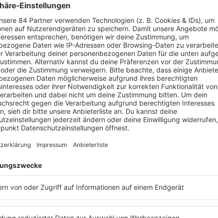
Ich hätte eigentlich 
auf, das ziehst du heu
PAULA LAMBERT
ldet euch doch mal bei der
Paula
! Aber nur zur Sicherheit: Es g
 von
Paula Lambert
erfahren wollt, dann hört euch doch mal d
rger
mit
Paula Lambert
an. Hier könnt ihr die
Podcast
-Folge g