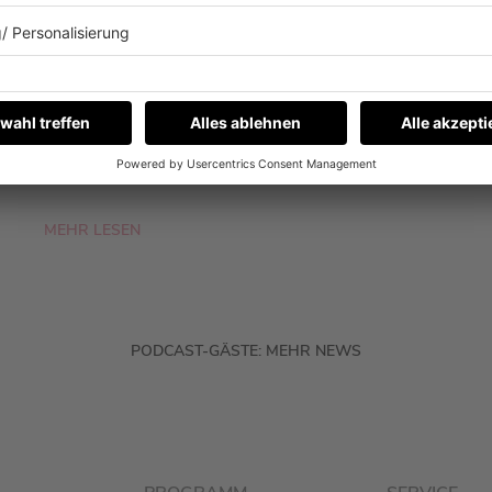
EIGENTLICH NICHT?
Fynn Kliemann war zu Gast bei Barbara
Schöneberger im Podcast „Mit den Waffeln
einer Frau“. Und ja, es geht auch um eine Sache,
die er nicht kann.
MEHR LESEN
PODCAST-GÄSTE: MEHR NEWS