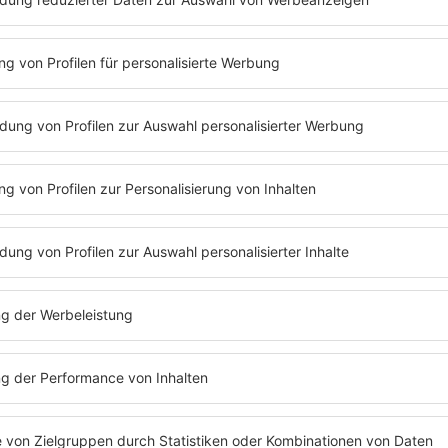
Folge 59 | 03.10.2025 | 36:48
#53 PAULA LAMBERT
Paula Lambert kommt… zu Barbara Sch
Frühstück! Und dabei ist sie eigentlich ga
Frühaufsteherin. Nur für Barbara Schöne
Ausnahme. Dafür kann man sie kulinaris
schnell glücklich machen: Ein Butterbro
Stück Ananas reichen nämlich schon. A
beiden über Paula Lamberts (misslungene
eine sehr teure Hochzeit und welche Ge
beiden haben. Sie finden beide Charly Hü