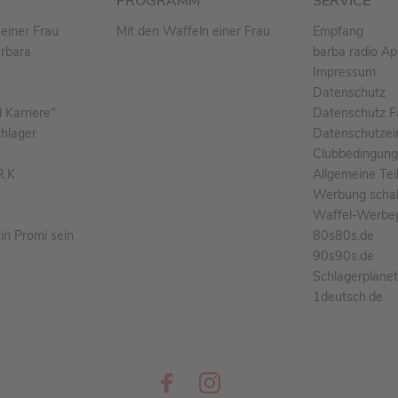
PROGRAMM
SERVICE
einer Frau
Mit den Waffeln einer Frau
Empfang
arbara
barba radio A
Impressum
Datenschutz
Karriere"
Datenschutz F
chlager
Datenschutzei
Clubbedingun
R.K
Allgemeine Te
Werbung schal
Waffel-Werbe
n Promi sein
80s80s.de
90s90s.de
Schlagerplane
1deutsch.de