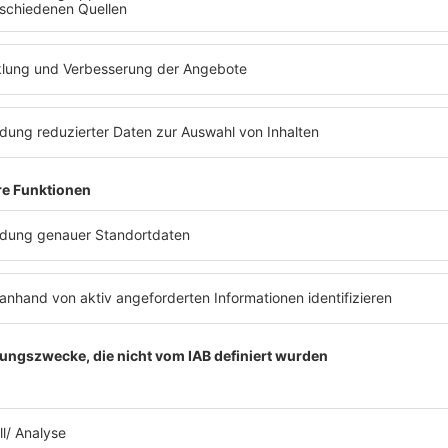
ews zu Barbara Schönebergers
Mit den Waffeln einer Frau
26.01.2026
WAS KANN FYNN KLIEMANN