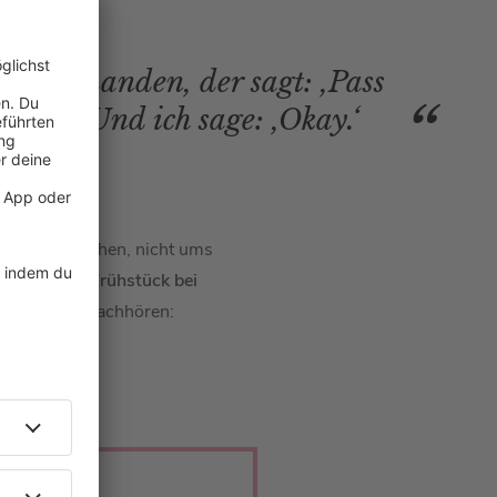
gerne jemanden, der sagt: ,Pass
te an.‘ Und ich sage: ,Okay.‘
eht ums Anziehen, nicht ums
en
Podcast
„Frühstück bei
anz einfach nachhören: