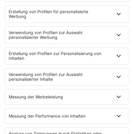
PODCASTS
Mit den Waffeln einer Frau
Frühstück bei Barbara
Brave & One
NotAufnahme
"Bewerbung und Karriere"
Aber bitte mit Schlager
Erdbeerkäse
Fitness mit M.A.R.K
Glück in Worten
Todesursache
Niemand muss ein Promi sein
PROGRAMM
Mit den Waffeln einer Frau