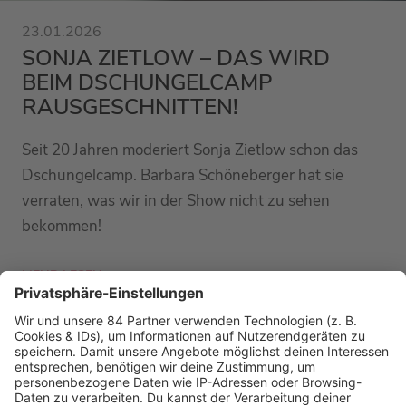
23.01.2026
SONJA ZIETLOW – DAS WIRD
BEIM DSCHUNGELCAMP
RAUSGESCHNITTEN!
Seit 20 Jahren moderiert Sonja Zietlow schon das
Dschungelcamp. Barbara Schöneberger hat sie
verraten, was wir in der Show nicht zu sehen
bekommen!
MEHR LESEN
PODCAST-GÄSTE: MEHR NEWS