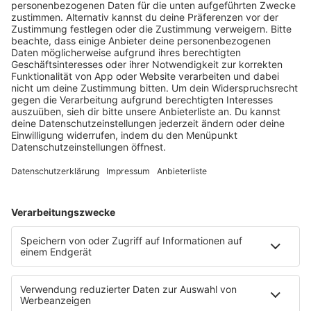
HOME
RADIOS
barba radio
Lagerfeuer
Füße hoch
Schmusekatze
Song Contest
Mädelsabend
KnickKnack
Dinnerparty
Ich hasse Sport
Sonntag Morgen
Strandbar
Putzfimmel
Deutschpop
Deutsche Liebeslieder