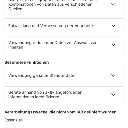
SERVICE
Empfang
barba radio App
Impressum
Datenschutz
Datenschutz Facebook & Instagram
Datenschutzeinstellungen
Clubbedingungen
Allgemeine Teilnahmebedingungen
Werbung schalten
Waffel-Werbepartner
80s80s.de
90s90s.de
Schlagerplanetradio.com
1deutsch.de
WEIHNACHTSMUSIK.FM