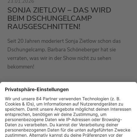
23.01.2026
SONJA ZIETLOW – DAS WIRD
BEIM DSCHUNGELCAMP
RAUSGESCHNITTEN!
Seit 20 Jahren moderiert Sonja Zietlow schon das
Dschungelcamp. Barbara Schöneberger hat sie
verraten, was wir in der Show nicht zu sehen
bekommen!
MEHR LESEN
PODCAST-GÄSTE: MEHR NEWS