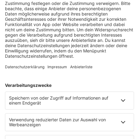
HOME
RADIOS
barba radio
Lagerfeuer
Füße hoch
Schmusekatze
Song Contest
Mädelsabend
KnickKnack
Dinnerparty
Ich hasse Sport
Sonntag Morgen
Strandbar
Putzfimmel
Deutschpop
Deutsche Liebeslieder