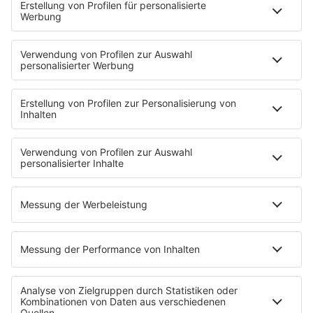
PODCASTS
Mit den Waffeln einer Frau
Frühstück bei Barbara
Brave & One
NotAufnahme
"Bewerbung und Karriere"
Aber bitte mit Schlager
Erdbeerkäse
Fitness mit M.A.R.K
Glück in Worten
Todesursache
Niemand muss ein Promi sein
PROGRAMM
Mit den Waffeln einer Frau
SERVICE