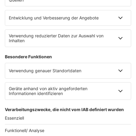
Empfang
barba radio App
Impressum
Datenschutz
Datenschutz Facebook & Instagram
Datenschutzeinstellungen
Clubbedingungen
Allgemeine Teilnahmebedingungen
Werbung schalten
Waffel-Werbepartner
80s80s.de
90s90s.de
Schlagerplanetradio.com
1deutsch.de
WEIHNACHTSMUSIK.FM