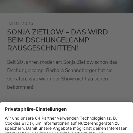
23.01.2026
SONJA ZIETLOW – DAS WIRD
BEIM DSCHUNGELCAMP
RAUSGESCHNITTEN!
Seit 20 Jahren moderiert Sonja Zietlow schon das
Dschungelcamp. Barbara Schöneberger hat sie
verraten, was wir in der Show nicht zu sehen
bekommen!
MEHR LESEN
PODCAST-GÄSTE: MEHR NEWS