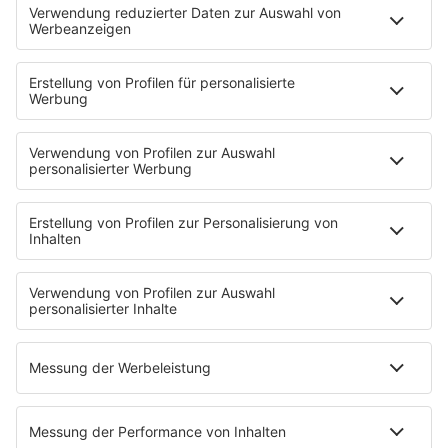
Deutsche Liebeslieder
PODCASTS
Mit den Waffeln einer Frau
Frühstück bei Barbara
Brave & One
NotAufnahme
"Bewerbung und Karriere"
Aber bitte mit Schlager
Erdbeerkäse
Fitness mit M.A.R.K
Glück in Worten
Todesursache
Niemand muss ein Promi sein
PROGRAMM
Mit den Waffeln einer Frau