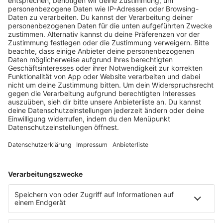
HOME
RADIOS
barba radio
Lagerfeuer
Füße hoch
Schmusekatze
Song Contest
Mädelsabend
KnickKnack
Dinnerparty
Ich hasse Sport
Sonntag Morgen
Strandbar
Putzfimmel
Deutschpop