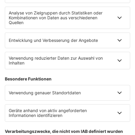
SERVICE
Empfang
barba radio App
Impressum
Datenschutz
Datenschutz Facebook & Instagram
Datenschutzeinstellungen
Clubbedingungen
Allgemeine Teilnahmebedingungen
Werbung schalten
Waffel-Werbepartner
80s80s.de
90s90s.de
Schlagerplanetradio.com
1deutsch.de
WEIHNACHTSMUSIK.FM