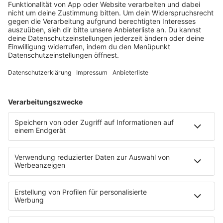
barba radio
Lagerfeuer
Füße hoch
Schmusekatze
Song Contest
Mädelsabend
KnickKnack
Dinnerparty
Ich hasse Sport
Sonntag Morgen
Strandbar
Putzfimmel
Deutschpop
Deutsche Liebeslieder
PODCASTS
Mit den Waffeln einer Frau
Frühstück bei Barbara