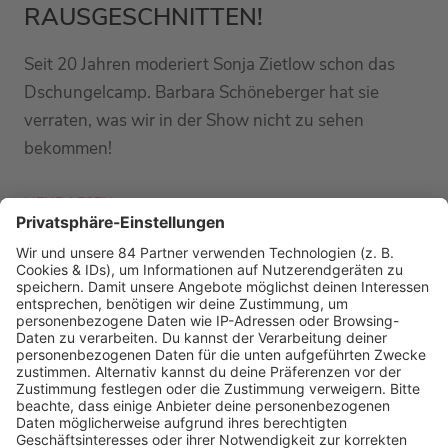
RAUSGESCHNITTEN!
Seit 20 Jahren moderiert Sonja Zietlow schon das
Dschungelcamp. Barbara Schöneberger hat sie
verraten, was wir in der Show nicht zu sehen
bekommen!
MEHR LESEN
PODCAST-GÄSTE: MEHR NEWS
HOME
RADIOS