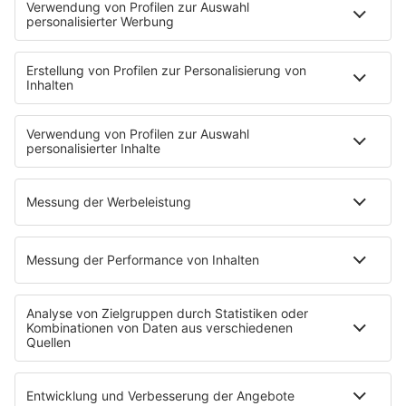
Brave & One
NotAufnahme
"Bewerbung und Karriere"
Aber bitte mit Schlager
Erdbeerkäse
Fitness mit M.A.R.K
Glück in Worten
Todesursache
Niemand muss ein Promi sein
PROGRAMM
Mit den Waffeln einer Frau
SERVICE
Empfang
barba radio App
Impressum