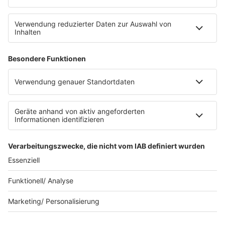
Datenschutz
Datenschutz Facebook & Instagram
Datenschutzeinstellungen
Clubbedingungen
Allgemeine Teilnahmebedingungen
Werbung schalten
Waffel-Werbepartner
80s80s.de
90s90s.de
Schlagerplanetradio.com
1deutsch.de
WEIHNACHTSMUSIK.FM
© barba radio. Ein Baby von Barbara Schöneberger und
REGIOCAST.