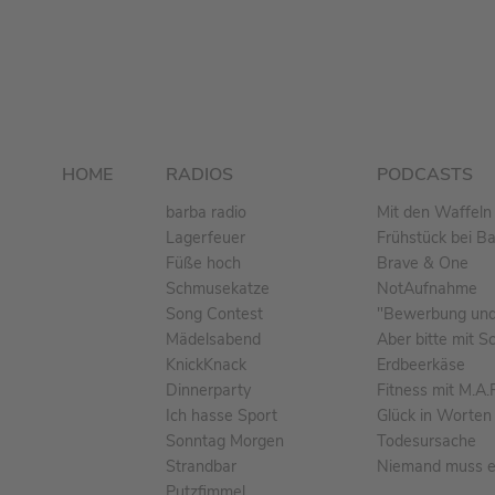
HOME
RADIOS
PODCASTS
barba radio
Mit den Waffeln 
Lagerfeuer
Frühstück bei B
Füße hoch
Brave & One
Schmusekatze
NotAufnahme
Song Contest
"Bewerbung und 
Mädelsabend
Aber bitte mit S
KnickKnack
Erdbeerkäse
Dinnerparty
Fitness mit M.A.
Ich hasse Sport
Glück in Worten
Sonntag Morgen
Todesursache
Strandbar
Niemand muss ei
Putzfimmel