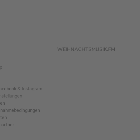
WEIHNACHTSMUSIK.FM
pp
acebook & Instagram
nstellungen
gen
ilnahmebedingungen
ten
partner