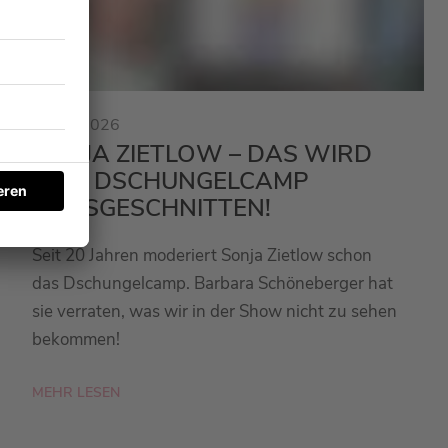
23.01.2026
SONJA ZIETLOW – DAS WIRD
BEIM DSCHUNGELCAMP
RAUSGESCHNITTEN!
Seit 20 Jahren moderiert Sonja Zietlow schon
das Dschungelcamp. Barbara Schöneberger hat
sie verraten, was wir in der Show nicht zu sehen
bekommen!
MEHR LESEN