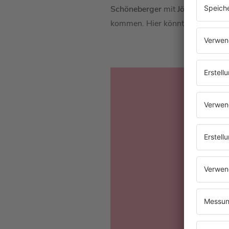
Schöneberger
mit
Jörg Pilawa
an
kommen. Hier könnt ihr die
Podc