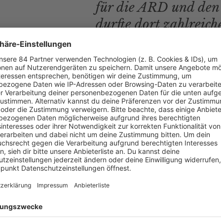
für die ARD und den
durfte dort zahlreich
erfolgreiche Formate 
der ARD und insbes
dankbar. Natürlich g
langen und intensive
JÖRG PILAWA
bei
Sat.1
eine neue Show, die schon ab Frühjahr laufen soll. In „
nd Geld für einen guten Zweck erspielen. Außerdem wird
Jörg 
le Formate wurden schon vorproduziert. Wir sind auf jeden Fal
lten euch auf dem Laufenden.
lawa
erfahren? Dann hört euch doch den
Podcast
„
Mit den Waffe