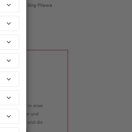
Geheimnis von
Jörg Pilawa
ei Barbara
er schon mal in einer
a Schöneberger und
 Social Media und die
Pilawa einen