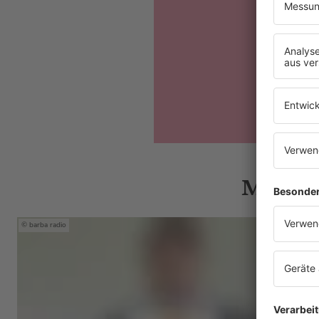
Mehr N
barba radio