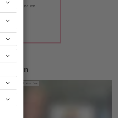
ört ihr in der neuen
 Gästen
Mit den Waffeln einer Frau