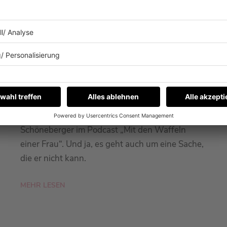
26.01.2026
WAS KANN FYNN KLIEMANN
EIGENTLICH NICHT?
Fynn Kliemann war zu Gast bei Barbara
Schöneberger im Podcast „Mit den Waffeln
einer Frau“. Und ja, es geht auch um eine Sache,
die er nicht kann.
MEHR LESEN