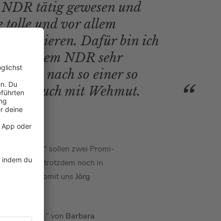
 NDR tätig gewesen und
e tolle und vor allem
präsentieren. Dafür bin ich
ondere dem NDR sehr
eht man nach so einer so
n Zeit auch mit Wehmut.
Quiz für Dich
“ sollen zwei Promi-
Pilawa
2022 trotzdem noch in
l gespannt, womit uns
Jörg
ln einer Frau
“ von
Barbara