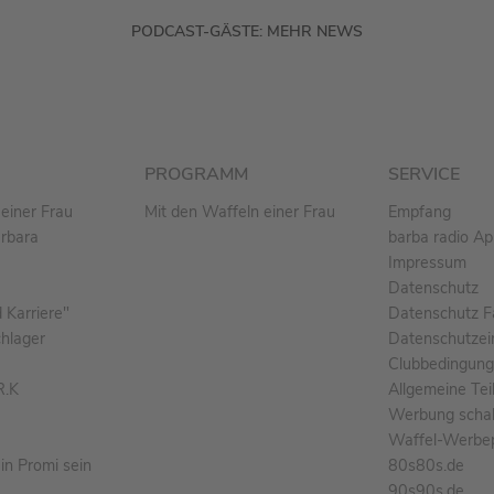
PODCAST-GÄSTE: MEHR NEWS
PROGRAMM
SERVICE
einer Frau
Mit den Waffeln einer Frau
Empfang
arbara
barba radio A
Impressum
Datenschutz
Karriere"
Datenschutz F
chlager
Datenschutzei
Clubbedingun
R.K
Allgemeine Te
Werbung schal
Waffel-Werbe
n Promi sein
80s80s.de
90s90s.de