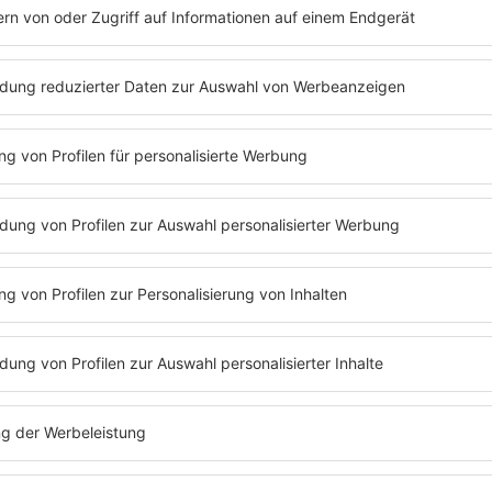
. Dort konnte
Barbara Schöneberger
an das ein oder andere 
ast
-Folge mit
Jörg Pilawa
ganz einfach nachhören:
Folge 140 | 19.07.2021 | 58:45
JÖRG PILAWA
Fernsehmoderator Jörg Pilawa zu Gast b
Schöneberger! Jörg Pilawa gesteht, dass 
Live-Sendung eingeschlafen ist. Barbar
Jörg Pilawa sprechen über Pünktlichkeit,
NDR-Talkshow. Außerdem: Warum Jörg 