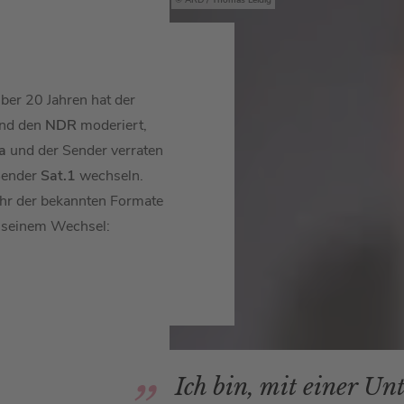
ARD / Thomas Leidig
 über 20 Jahren hat der
nd den
NDR
moderiert,
a
und der Sender verraten
Sender
Sat.1
wechseln.
ehr der bekannten Formate
 seinem Wechsel:
Ich bin, mit einer Un