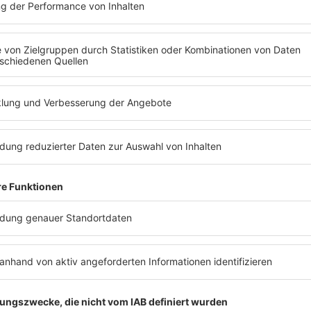
Aufsteller von sich im Hintergrund hat, h
Folge von „Mit den Waffeln einer Frau“.
ews zu Barbara Schönebergers
Mit den Waffeln einer Frau