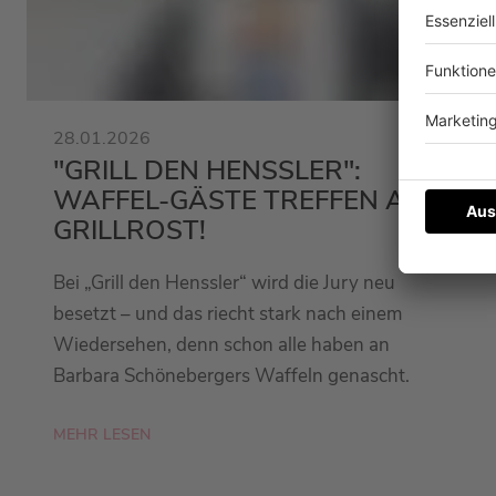
28.01.2026
"GRILL DEN HENSSLER":
WAFFEL-GÄSTE TREFFEN AUF
GRILLROST!
Bei „Grill den Henssler“ wird die Jury neu
besetzt – und das riecht stark nach einem
Wiedersehen, denn schon alle haben an
Barbara Schönebergers Waffeln genascht.
MEHR LESEN