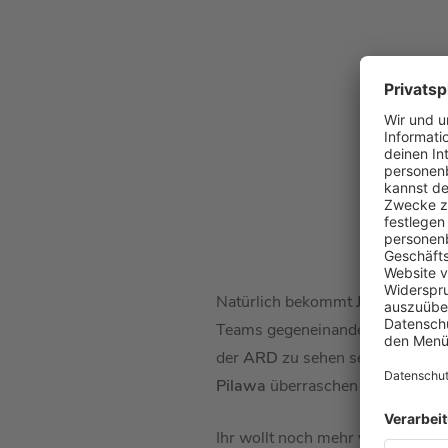
Natürlich bekommt
Jörg Pilawa
Teams gegeneinander antreten u
der
ARD
zu sehen sein, denn vie
Pilawa
überraschen wird und ha
Ihr wollt noch mehr von
Jörg Pi