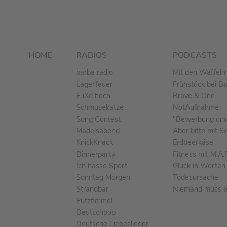
HOME
RADIOS
PODCASTS
barba radio
Mit den Waffeln 
Lagerfeuer
Frühstück bei B
Füße hoch
Brave & One
Schmusekatze
NotAufnahme
Song Contest
"Bewerbung und 
Mädelsabend
Aber bitte mit S
KnickKnack
Erdbeerkäse
Dinnerparty
Fitness mit M.A.
Ich hasse Sport
Glück in Worten
Sonntag Morgen
Todesursache
Strandbar
Niemand muss ei
Putzfimmel
Deutschpop
Deutsche Liebeslieder