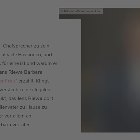
Mit den Waffeln einer Frau
u
-Chefsprecher zu sein,
at viele Passionen, und
für eine ist und warum er
Jens Riewa
Barbara
er Frau
“ erzählt. Klingt
ersteck keine illegalen
dukt, das
Jens Riewa
dort
ilienvater zu Hause zu
r vor allem an
rbara
verraten: