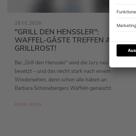
28.01.2026
"GRILL DEN HENSSLER":
WAFFEL-GÄSTE TREFFEN AUF
GRILLROST!
Bei „Grill den Henssler“ wird die Jury neu
besetzt – und das riecht stark nach einem
Wiedersehen, denn schon alle haben an
Barbara Schönebergers Waffeln genascht.
MEHR LESEN