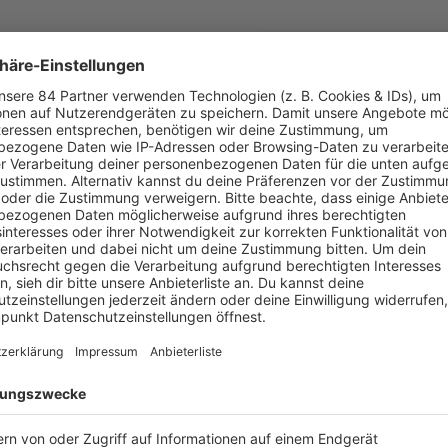
Ich hatte Jahre lang 
überhaupt wusste, was
Drohnen-Firma. Ich h
deutschen Fernsehen
mit dieser Drohnenfi
leider sein lassen, we
JENS RIEWA
verrückten Nebeneinkünfte
Tagesschau
-Chefsprecher
Jens Riew
Podcast
„
Mit den Waffeln einer Frau
“ mit
Jens Riewa
rein. Dort
 Riewa
kommen. Hier könnt ihr die
Podcast
-Folge mit
Jens Rie