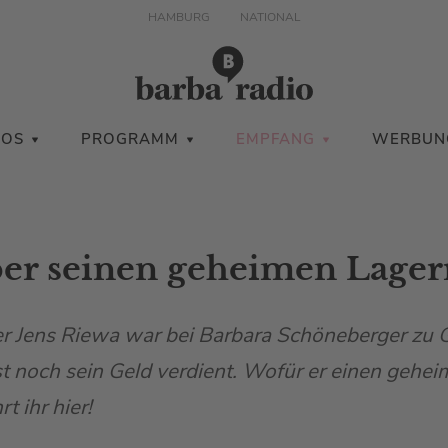
HAMBURG
NATIONAL
IOS
PROGRAMM
EMPFANG
WERBUN
ber seinen geheimen Lage
 Jens Riewa war bei Barbara Schöneberger zu G
nst noch sein Geld verdient. Wofür er einen gehe
t ihr hier!