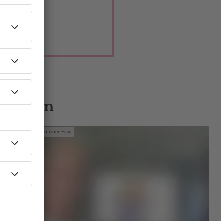
Podcastfolge!
 Gästen
Mit den Waffeln einer Frau