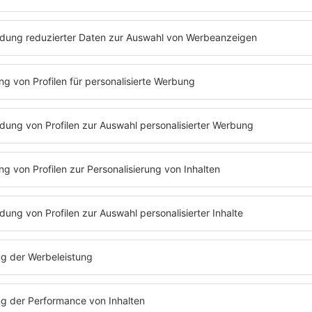
Folge 292 | 17.06.2024 | 54:13
JENS RIEWA
Der einzige Gast, der sich selbst vorstell
über dänische Vanillesoße, Pyramiden un
kam er eigentlich dazu, eine Drohnen-F
wie würde seine Grabstelle als Pharao a
wichtigen Fragen beantwortet Jens Riewa
noch, wieso er kein Buch schreiben will 