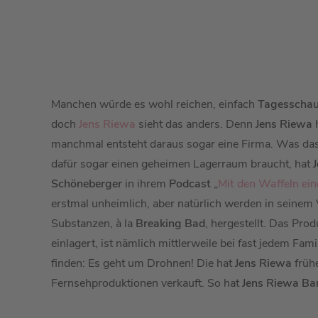
Manchen würde es wohl reichen, einfach
Tagesscha
doch
Jens Riewa
sieht das anders. Denn
Jens Riewa
h
manchmal entsteht daraus sogar eine Firma. Was das 
dafür sogar einen geheimen Lagerraum braucht, hat
Schöneberger
in ihrem
Podcast
„
Mit den Waffeln ein
erstmal unheimlich, aber natürlich werden in seinem V
Substanzen,
à la
Breaking Bad
, hergestellt. Das Pro
einlagert, ist nämlich mittlerweile bei fast jedem Fam
finden: Es geht um Drohnen! Die hat
Jens Riewa
frühe
Fernsehproduktionen verkauft. So hat
Jens Riewa
Ba