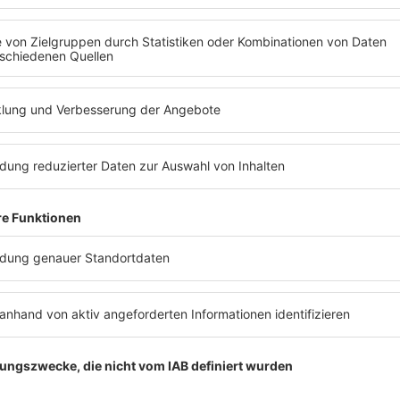
Knien angefleht wird. Jetzt in der neuen 
ews zu Barbara Schönebergers
Mit den Waffeln einer Frau