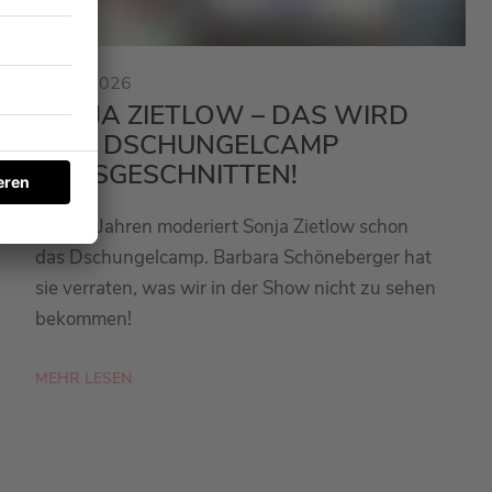
23.01.2026
SONJA ZIETLOW – DAS WIRD
BEIM DSCHUNGELCAMP
RAUSGESCHNITTEN!
Seit 20 Jahren moderiert Sonja Zietlow schon
das Dschungelcamp. Barbara Schöneberger hat
sie verraten, was wir in der Show nicht zu sehen
bekommen!
MEHR LESEN