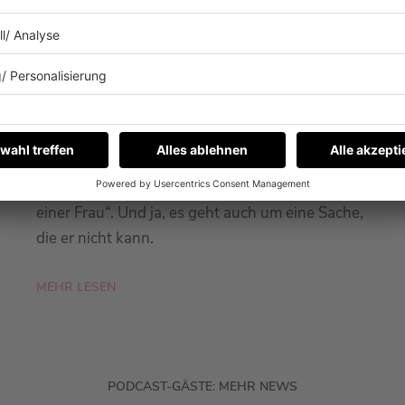
26.01.2026
WAS KANN FYNN KLIEMANN
EIGENTLICH NICHT?
Fynn Kliemann war zu Gast bei Barbara
Schöneberger im Podcast „Mit den Waffeln
einer Frau“. Und ja, es geht auch um eine Sache,
die er nicht kann.
MEHR LESEN
PODCAST-GÄSTE: MEHR NEWS