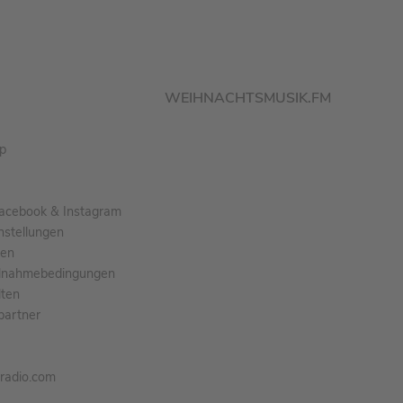
WEIHNACHTSMUSIK.FM
pp
acebook & Instagram
nstellungen
gen
ilnahmebedingungen
ten
partner
tradio.com