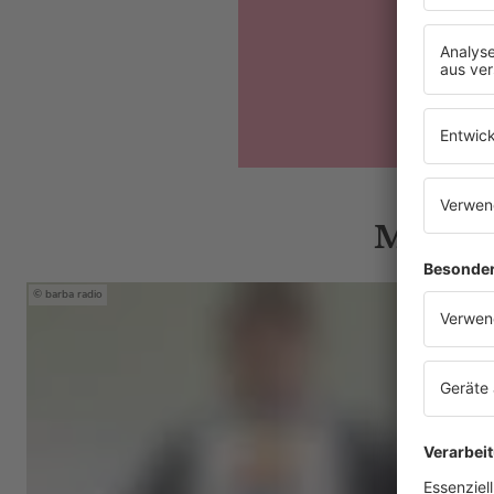
Mehr N
barba radio