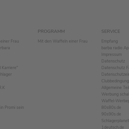
PROGRAMM
SERVICE
einer Frau
Mit den Waffeln einer Frau
Empfang
arbara
barba radio A
Impressum
Datenschutz
Karriere"
Datenschutz F
chlager
Datenschutzei
Clubbedingun
R.K
Allgemeine Te
Werbung schal
Waffel-Werbe
n Promi sein
80s80s.de
90s90s.de
Schlagerplane
1deutsch.de