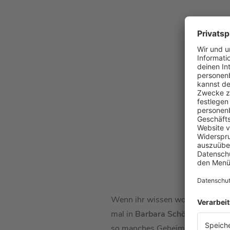
Wenn ihr wissen wollt, welche 
mal in
Barbara Schönebergers 
so manches Geheimnis von
Jens