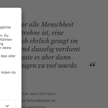
mal, bevor alle Menschheit
 eine Drohne ist, eine
abe mich ehrlich gesagt im
 dumm und dusselig verdient
rma, musste es aber dann
il das einigen zu viel wurde.
a
sonst noch hat, dann hört doch
 konnte
Barbara Schöneberger
an
wa
ganz einfach nachhören: