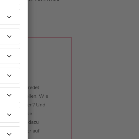
t: Jens Riewa redet
d die Seychellen. Wie
irma zu gründen? Und
ussehen? Diese
 und erklärt dazu
- auch wenn er auf