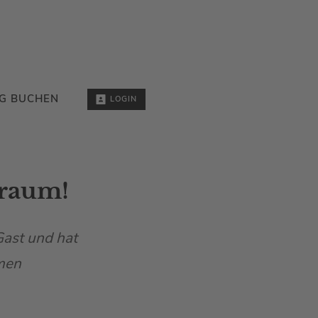
G BUCHEN
LOGIN
rraum!
ast und hat
imen