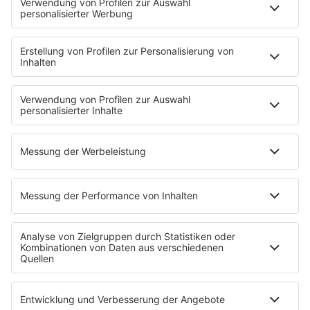
Brave & One
NotAufnahme
"Bewerbung und Karriere"
Aber bitte mit Schlager
Erdbeerkäse
Fitness mit M.A.R.K
Glück in Worten
Todesursache
Niemand muss ein Promi sein
PROGRAMM
Mit den Waffeln einer Frau
SERVICE
Empfang
barba radio App
Impressum