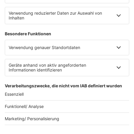
Datenschutz
Datenschutz Facebook & Instagram
Datenschutzeinstellungen
Clubbedingungen
Allgemeine Teilnahmebedingungen
Werbung schalten
Waffel-Werbepartner
80s80s.de
90s90s.de
Schlagerplanetradio.com
1deutsch.de
WEIHNACHTSMUSIK.FM
© barba radio. Ein Baby von Barbara Schöneberger und
REGIOCAST.