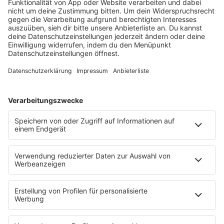
barba radio
Lagerfeuer
Füße hoch
Schmusekatze
Song Contest
Mädelsabend
KnickKnack
Dinnerparty
Ich hasse Sport
Sonntag Morgen
Strandbar
Putzfimmel
Deutschpop
Deutsche Liebeslieder
PODCASTS
Mit den Waffeln einer Frau
Frühstück bei Barbara