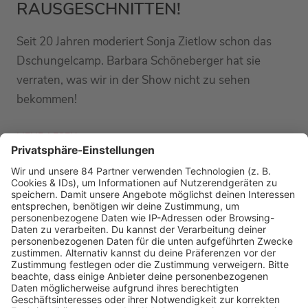
RAUSGESCHNITTEN!
Seit 20 Jahren moderiert Sonja Zietlow schon das
Dschungelcamp. Barbara Schöneberger hat sie
verraten, was wir in der Show nicht zu sehen
bekommen!
MEHR LESEN
PODCAST-GÄSTE: MEHR NEWS
HOME
RADIOS