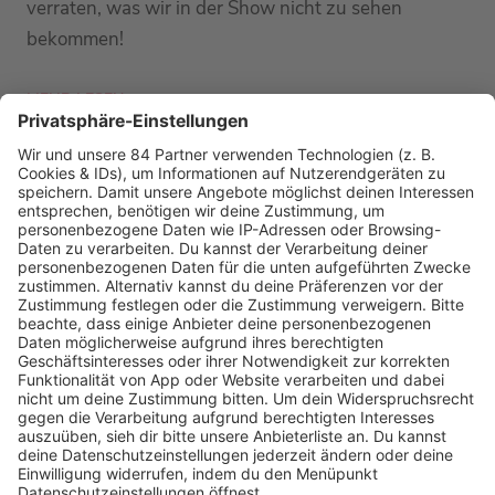
verraten, was wir in der Show nicht zu sehen
bekommen!
MEHR LESEN
PODCAST-GÄSTE: MEHR NEWS
HOME
RADIOS
barba radio
Lagerfeuer
Füße hoch
Schmusekatze