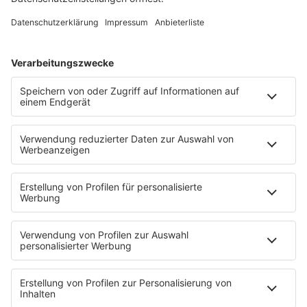
Song Contest
Mädelsabend
KnickKnack
Dinnerparty
Ich hasse Sport
Sonntag Morgen
Strandbar
Putzfimmel
Deutschpop
Deutsche Liebeslieder
PODCASTS
Mit den Waffeln einer Frau
Frühstück bei Barbara
Brave & One
NotAufnahme
"Bewerbung und Karriere"
Aber bitte mit Schlager
Erdbeerkäse