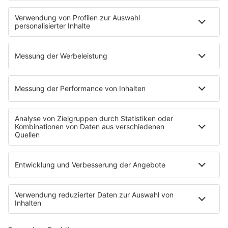
Fitness mit M.A.R.K
Glück in Worten
Todesursache
Niemand muss ein Promi sein
PROGRAMM
Mit den Waffeln einer Frau
SERVICE
Empfang
barba radio App
Impressum
Datenschutz
Datenschutz Facebook & Instagram
Datenschutzeinstellungen
Clubbedingungen
Allgemeine Teilnahmebedingungen