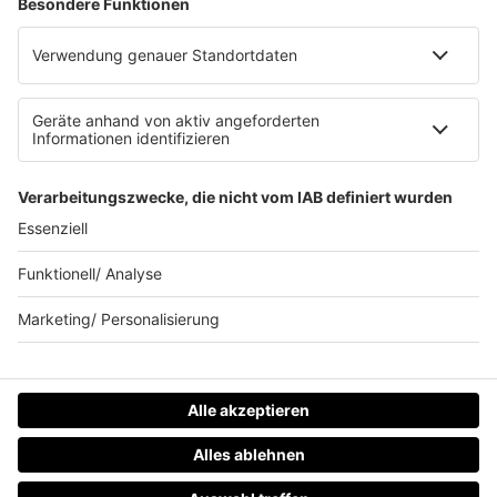
Werbung schalten
Waffel-Werbepartner
80s80s.de
90s90s.de
Schlagerplanetradio.com
1deutsch.de
WEIHNACHTSMUSIK.FM
© barba radio. Ein Baby von Barbara Schöneberger und
REGIOCAST.