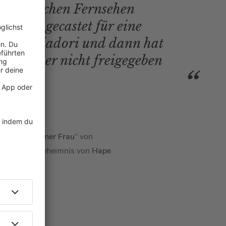
talienischen Fernsehen
de ich gecastet für eine
a Brigliadori und dann hat
er Sender nicht freigegeben
en Waffeln einer Frau
“ von
der andere Geheimnis von
Hape
: