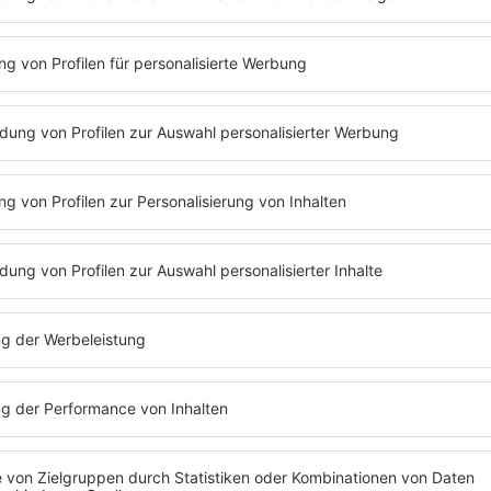
Folge 309 | 11.11.2024 | 60:53
HAPE KERKELING
Telefonate mit Katzen, Hupen im Auto un
darüber spricht Hape Kerkeling mit Barb
erzählt, wieso das viele Kaffeetrinken an
und mit welcher Persönlichkeit er gerne 
Wie Hape Kerkeling fast zum italienisch
gekommen ist und wieso er seinen 30. 
schrecklich fand, hört ihr in der neuen P