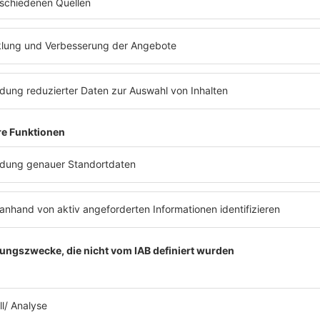
ews zu Barbara Schönebergers
Mit den Waffeln einer Frau
26.01.2026
WAS KANN FYNN KLIEMANN