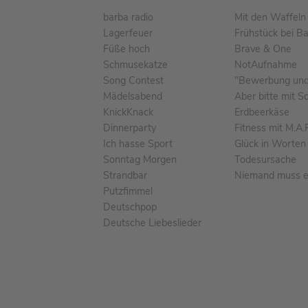
barba radio
Mit den Waffeln 
Lagerfeuer
Frühstück bei B
Füße hoch
Brave & One
Schmusekatze
NotAufnahme
Song Contest
"Bewerbung und 
Mädelsabend
Aber bitte mit S
KnickKnack
Erdbeerkäse
Dinnerparty
Fitness mit M.A.
Ich hasse Sport
Glück in Worten
Sonntag Morgen
Todesursache
Strandbar
Niemand muss ei
Putzfimmel
Deutschpop
Deutsche Liebeslieder