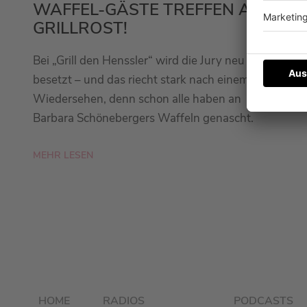
WAFFEL-GÄSTE TREFFEN AUF
GRILLROST!
Bei „Grill den Henssler“ wird die Jury neu
besetzt – und das riecht stark nach einem
Wiedersehen, denn schon alle haben an
Barbara Schönebergers Waffeln genascht.
MEHR LESEN
HOME
RADIOS
PODCASTS