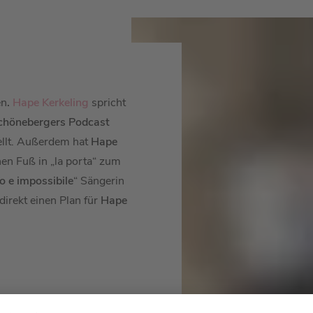
n
.
Hape Kerkeling
spricht
chönebergers Podcast
ellt. Außerdem hat
Hape
nen Fuß in „la porta“ zum
o e impossibile
“ Sängerin
direkt einen Plan für
Hape