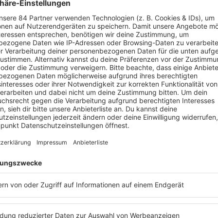
Sie wollte mich zum i
bringen und dann wur
Sendung mit Eleonor
mich aber ein deutsch
dafür.
HAPE KERKELING
rkeling
erfahren? Dann hört euch doch mal den
Podcast
„
Mit d
 Kerkeling
an. Dort
konnte Barbara Schöneberger
an das ein o
r die Podcast-Folge mit
Hape Kerkeling
ganz einfach nachhören