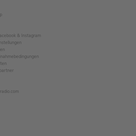
pp
acebook & Instagram
nstellungen
gen
ilnahmebedingungen
ten
partner
tradio.com