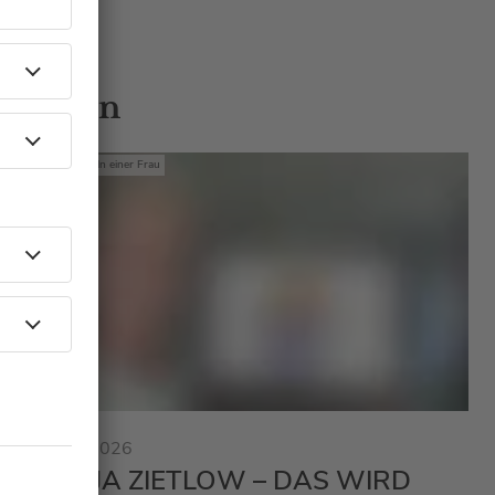
 Gästen
Mit den Waffeln einer Frau
23.01.2026
SONJA ZIETLOW – DAS WIRD