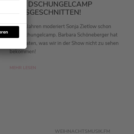
BEIM DSCHUNGELCAMP
RAUSGESCHNITTEN!
Seit 20 Jahren moderiert Sonja Zietlow schon
das Dschungelcamp. Barbara Schöneberger hat
sie verraten, was wir in der Show nicht zu sehen
bekommen!
MEHR LESEN
WEIHNACHTSMUSIK.FM