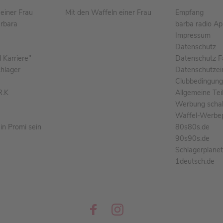
einer Frau
Mit den Waffeln einer Frau
Empfang
arbara
barba radio A
Impressum
Datenschutz
Karriere"
Datenschutz F
chlager
Datenschutzei
Clubbedingun
R.K
Allgemeine Te
Werbung schal
Waffel-Werbe
n Promi sein
80s80s.de
90s90s.de
Schlagerplane
1deutsch.de