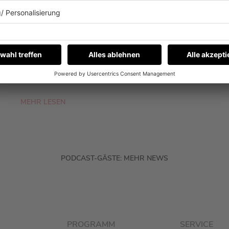
EIGENTLICH NICHT?
Fynn Kliemann war zu Gast bei Barbara
Schöneberger im Podcast „Mit den Waffeln
einer Frau“. Und ja, es geht auch um eine Sache,
die er nicht kann.
MEHR LESEN
PODCAST-GÄSTE: MEHR NEWS
PROGRAMM
SERVICE