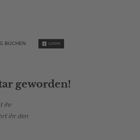
G BUCHEN
LOGIN
Star geworden!
 ihr
rt ihr den