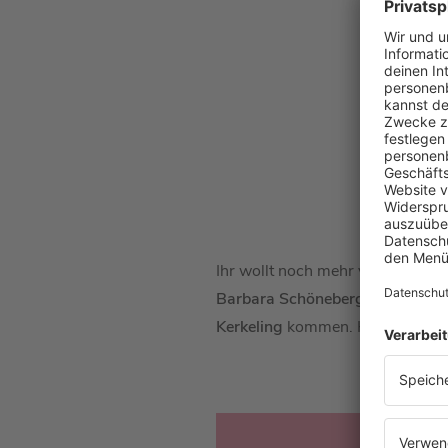
Ihr wollt noch mehr von
Hape Ke
Barbara Schöneberger
mit
Hape
Kerkeling
kommen. Hier könnt ih