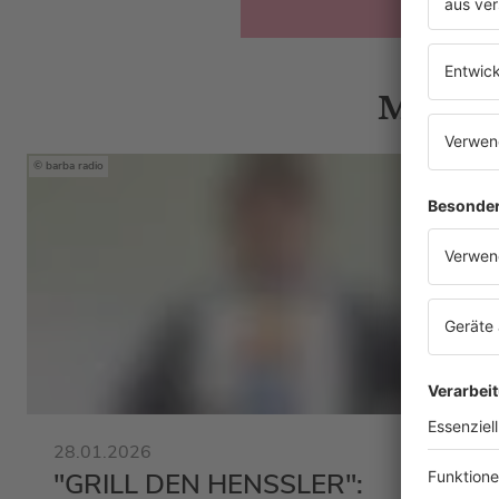
Mehr N
barba radio
28.01.2026
"GRILL DEN HENSSLER":