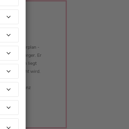
d sein Masterplan -
ara Schöneberger. Er
 seinen Genen liegt
mal vertauscht wird.
en Fernsehen
Geburtstag ganz
odcastfolge!