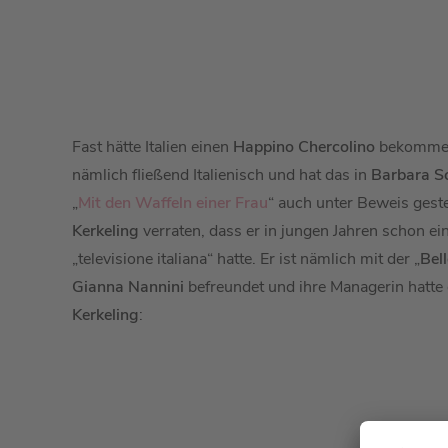
Fast hätte Italien einen
Happino Chercolino
bekomme
nämlich fließend Italienisch und hat das in
Barbara S
„
Mit den Waffeln einer Frau
“ auch unter Beweis gest
Kerkeling
verraten, dass er in jungen Jahren schon ei
„televisione italiana“ hatte. Er ist nämlich mit der „
Bell
Gianna Nannini
befreundet und ihre Managerin hatte 
Kerkeling
: