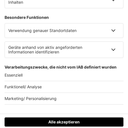
Clubbedingungen
Allgemeine Teilnahmebedingungen
Werbung schalten
Waffel-Werbepartner
80s80s.de
90s90s.de
Schlagerplanetradio.com
1deutsch.de
WEIHNACHTSMUSIK.FM
© barba radio. Ein Baby von Barbara Schöneberger und
REGIOCAST.