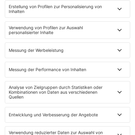
"Bewerbung und Karriere"
Aber bitte mit Schlager
Erdbeerkäse
Fitness mit M.A.R.K
Glück in Worten
Todesursache
Niemand muss ein Promi sein
PROGRAMM
Mit den Waffeln einer Frau
SERVICE
Empfang
barba radio App
Impressum
Datenschutz
Datenschutz Facebook & Instagram
Datenschutzeinstellungen