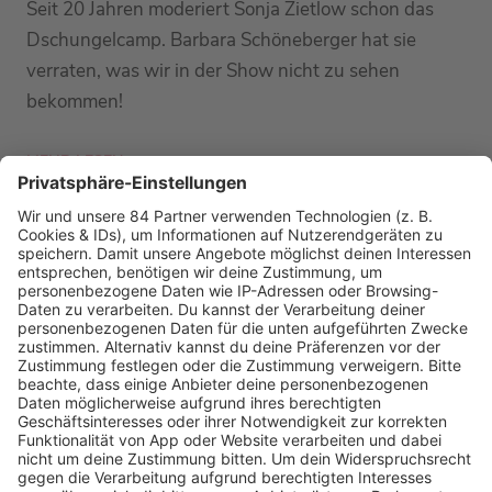
Seit 20 Jahren moderiert Sonja Zietlow schon das
Dschungelcamp. Barbara Schöneberger hat sie
verraten, was wir in der Show nicht zu sehen
bekommen!
MEHR LESEN
PODCAST-GÄSTE: MEHR NEWS
HOME
RADIOS
barba radio
Lagerfeuer