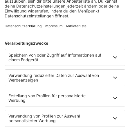
Füße hoch
Schmusekatze
Song Contest
Mädelsabend
KnickKnack
Dinnerparty
Ich hasse Sport
Sonntag Morgen
Strandbar
Putzfimmel
Deutschpop
Deutsche Liebeslieder
PODCASTS
Mit den Waffeln einer Frau
Frühstück bei Barbara
Brave & One
NotAufnahme