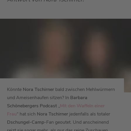
Könnte
Nora Tschirner
bald zwischen Mehlwürmern
und Ameisenhaufen sitzen? In
Barbara
Schönebergers Podcast
„
Mit den Waffeln einer
Frau
“ hat sich
Nora Tschirner
jedenfalls als totaler
Dschungel-Camp
-Fan geoutet. Und anscheinend
reizt sie sogar mehr, als nur das reine Zuschauen.