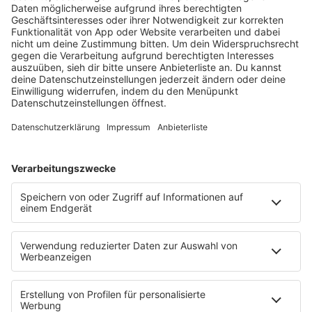
HOME
RADIOS
barba radio
Lagerfeuer
Füße hoch
Schmusekatze
Song Contest
Mädelsabend
KnickKnack
Dinnerparty
Ich hasse Sport
Sonntag Morgen
Strandbar
Putzfimmel
Deutschpop
Deutsche Liebeslieder
PODCASTS