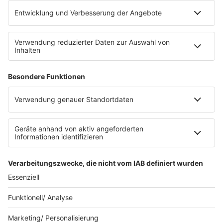
Impressum
Datenschutz
Datenschutz Facebook & Instagram
Datenschutzeinstellungen
Clubbedingungen
Allgemeine Teilnahmebedingungen
Werbung schalten
Waffel-Werbepartner
80s80s.de
90s90s.de
Schlagerplanetradio.com
1deutsch.de
WEIHNACHTSMUSIK.FM
© barba radio. Ein Baby von Barbara Schöneberger und