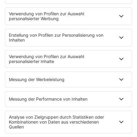
Mit den Waffeln einer Frau
Frühstück bei Barbara
Brave & One
NotAufnahme
"Bewerbung und Karriere"
Aber bitte mit Schlager
Erdbeerkäse
Fitness mit M.A.R.K
Glück in Worten
Todesursache
Niemand muss ein Promi sein
PROGRAMM
Mit den Waffeln einer Frau
SERVICE
Empfang
barba radio App