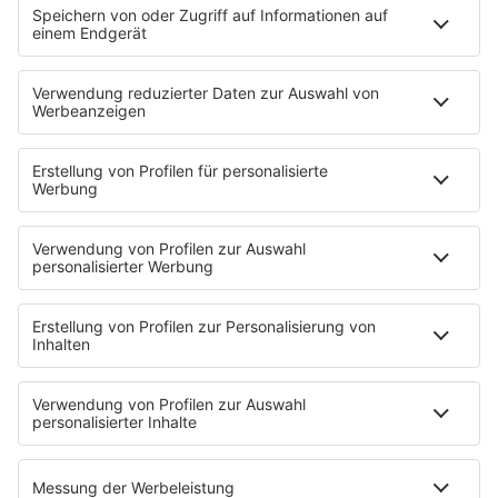
Strandbar
Putzfimmel
Deutschpop
Deutsche Liebeslieder
PODCASTS
Mit den Waffeln einer Frau
Frühstück bei Barbara
Brave & One
NotAufnahme
"Bewerbung und Karriere"
Aber bitte mit Schlager
Erdbeerkäse
Fitness mit M.A.R.K
Glück in Worten
Todesursache
Niemand muss ein Promi sein