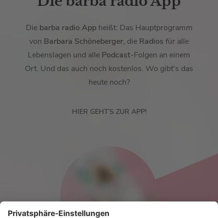
Die barba radio App
Die
barba radio App
heißt: Das Hauptprogramm
von
Barbara Schöneberger
, die
Radios
für alle
Lebenslagen und alle
Podcast
-Folgen an einem
Ort. Und das auch noch kostenlos. Wo gibt's das
heute noch?
HIER GEHT’S ZUR APP!