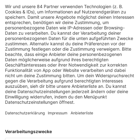
HOME
RADIOS
barba radio
Lagerfeuer
Füße hoch
Schmusekatze
Song Contest
Mädelsabend
KnickKnack
Dinnerparty
Ich hasse Sport
Sonntag Morgen