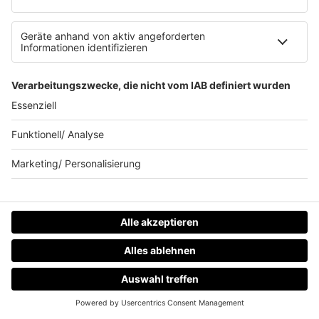
WIE MAG EVA HABERMANN IHR
FRÜHSTÜCK?
Eva Habermann
isst gerne Joghurt mit Blaubeeren
und Physalis. Zum Glück hat Barbara beides
vorrätig. Dazu gibt es noch ein Brötchen mit Honig
und einen Smoothie.
Hier geht es zur kompletten Podcast-Folge
"Frühstück bei Barbara" mit Eva Habermann.
HOME
RADIOS
MENÜ
LOGIN