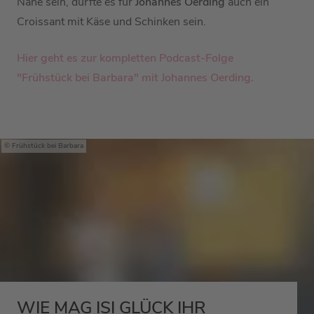
Nähe sein, dürfte es für
Johannes Oerding
auch ein
Croissant mit Käse und Schinken sein.
Hier geht es zur kompletten Podcast-Folge
"Frühstück bei Barbara" mit
Johannes Oerding
.
Frühstück bei Barbara
WIE MAG ISI GLÜCK IHR