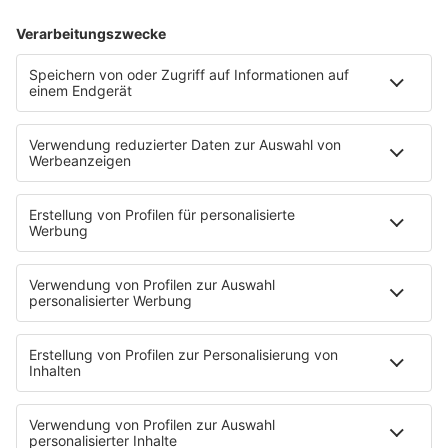
FRÜHSTÜCK?
Twenty4Tim
bekommt ein kleines Laugenbrötchen
mit Butter, veganer Wurst und einem Herz aus Käse.
Dazu nimmt er noch eine Stange Sellerie und einen
griechischen Joghurt mit Früchten.
Hier geht es zur kompletten Podcast-Folge
"Frühstück bei Barbara" mit Twenty4Tim.
Frühstück bei Barbara