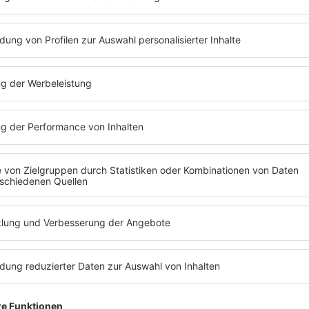
ba
SONNTAG MORG