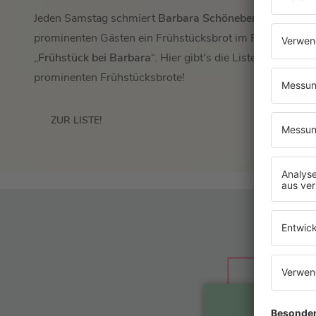
Jeden Samstag schmiert
Barbara Schöneberger
ihren
prominenten Gästen ein Frühstücksbrot im Podcast
„
Frühstück bei Barbara
“. Hier gibt's die Liste aller
prominenten Frühstücksbrote!
ZUR LISTE!