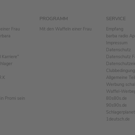
PROGRAMM
SERVICE
einer Frau
Mit den Waffeln einer Frau
Empfang
arbara
barba radio A
Impressum
Datenschutz
Karriere"
Datenschutz F
chlager
Datenschutzei
Clubbedingun
R.K
Allgemeine Te
Werbung schal
Waffel-Werbe
n Promi sein
80s80s.de
90s90s.de
Schlagerplane
1deutsch.de