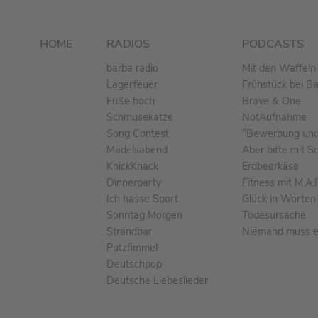
HOME
RADIOS
PODCASTS
barba radio
Mit den Waffeln 
Lagerfeuer
Frühstück bei B
Füße hoch
Brave & One
Schmusekatze
NotAufnahme
Song Contest
"Bewerbung und 
Mädelsabend
Aber bitte mit S
KnickKnack
Erdbeerkäse
Dinnerparty
Fitness mit M.A.
Ich hasse Sport
Glück in Worten
Sonntag Morgen
Todesursache
Strandbar
Niemand muss ei
Putzfimmel
Deutschpop
Deutsche Liebeslieder