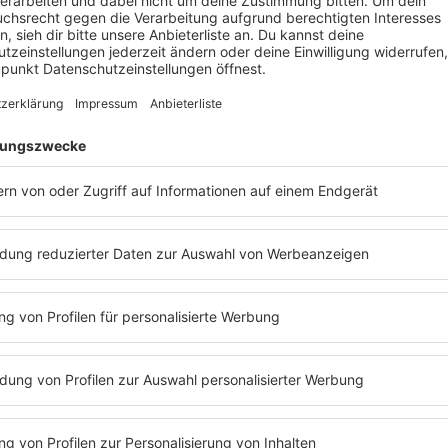
 BEI BARBARA SCHÖNEBERGER
iere mit "
Germany's Next Topmodel
", "
Das Supertalent
", "
Big 
rweile ist
Micaela Schäfer
ein bekannter Name in der deutschen 
se
", "
FHM
" oder auch in "
Men's Health
" abgedruckt und hat z
häfer
bei "
The 50
" zu sehen und sie hat gemeinsam mit
Heino
d