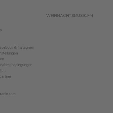
WEIHNACHTSMUSIK.FM
pp
acebook & Instagram
nstellungen
gen
ilnahmebedingungen
ten
partner
tradio.com