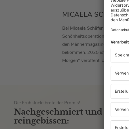
MICAELA SCHÄFER
Bei
Micaela Schäfer
fing die Karr
Schönheitsoperationen an. Mittle
den Männermagazinen "
Penthou
bekommen. 2025 ist
Micaela Sc
Morgen
" veröffentlicht.
Die Frühstücksbrote der Promis!
Nachgeschmiert und
reingebissen: