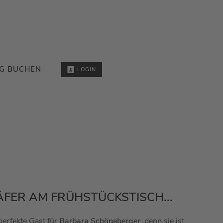
G BUCHEN
LOGIN
FER AM FRÜHSTÜCKSTISCH...
perfekte Gast für
Barbara Schöneberger
, denn sie ist