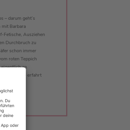
s – darum geht’s
 mit Barbara
f-Fetische, Ausziehen
ßen Durchbruch zu
häfer schon immer
 vom roten Teppich
eigentlich an
o viel mehr – erfahrt