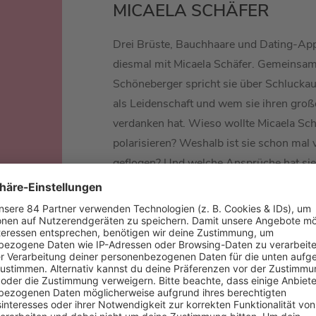
MICAELA SCHÄFER
Drei Brüste, Bauchhaare und Dating-App
diesmal mit Micaela Schäfer. Gemeinsam
Schöneberger spricht sie über Schluckau
als Leidenschaft und wem sie ihren gro
verdanken hat. Wieso wollte Micaela Sc
polarisieren? Weshalb ist sie schon mal
geflogen? Und welche Ansprüche hat sie 
Männer? Das alles – und natürlich noch s
ihr in dieser Podcastfolge.