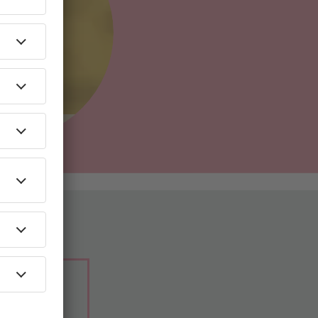
rba radio
EN