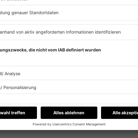
Zum
Frühstück
das passend
gesucht? Auch hier kann
Bar
T ABSPIELEN
Schöneberger
helfen! Mit di
kann nämlich jeder Tag ein S
Egal, ob am Tisch oder im Be
Schöneberger
verbringt mit 
Morgen! Also nicht physisch.
sie aber gute Musik mitgebra
Es läuft:
Mazzy Star mit Fade into You