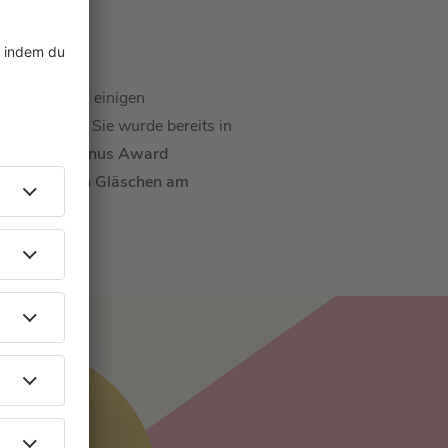
Brother
" und einigen
Medienwelt. Sie wurde bereits in
weimal den
Venus Award
en Song "
Ein Gläschen am