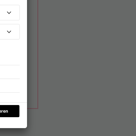
e
Radio
bara
esem
Radio
onntag sein.
tt -
Barbara
euch den
 Dafür hat
cht.