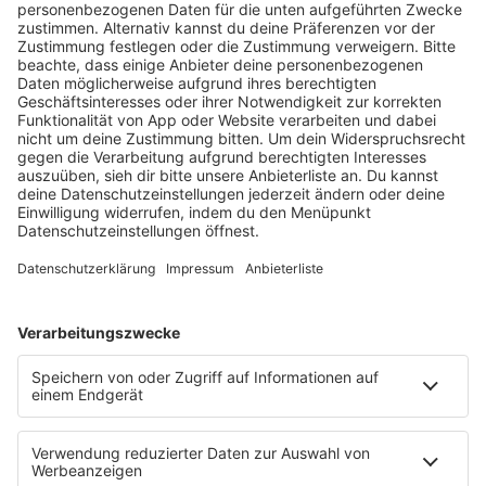
HOME
RADIOS
barba radio
Lagerfeuer
Füße hoch
Schmusekatze
Song Contest
Mädelsabend
KnickKnack
Dinnerparty
Ich hasse Sport
Sonntag Morgen
Strandbar
Putzfimmel
Deutschpop
Deutsche Liebeslieder