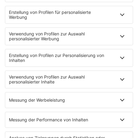
PODCASTS
Mit den Waffeln einer Frau
Frühstück bei Barbara
Brave & One
NotAufnahme
"Bewerbung und Karriere"
Aber bitte mit Schlager
Erdbeerkäse
Fitness mit M.A.R.K
Glück in Worten
Todesursache
Niemand muss ein Promi sein
PROGRAMM
Mit den Waffeln einer Frau