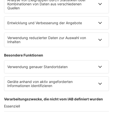
SERVICE
Empfang
barba radio App
Impressum
Datenschutz
Datenschutz Facebook & Instagram
Datenschutzeinstellungen
Clubbedingungen
Allgemeine Teilnahmebedingungen
Werbung schalten
Waffel-Werbepartner
80s80s.de
90s90s.de
Schlagerplanetradio.com
1deutsch.de
WEIHNACHTSMUSIK.FM