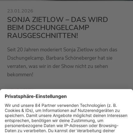
23.01.2026
SONJA ZIETLOW – DAS WIRD
BEIM DSCHUNGELCAMP
RAUSGESCHNITTEN!
Seit 20 Jahren moderiert Sonja Zietlow schon das
Dschungelcamp. Barbara Schöneberger hat sie
verraten, was wir in der Show nicht zu sehen
bekommen!
MEHR LESEN
PODCAST-GÄSTE: MEHR NEWS