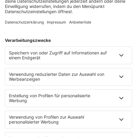
Schmusekatze
Song Contest
Mädelsabend
KnickKnack
Dinnerparty
Ich hasse Sport
Sonntag Morgen
Strandbar
Putzfimmel
Deutschpop
Deutsche Liebeslieder
PODCASTS
Mit den Waffeln einer Frau
Frühstück bei Barbara
Brave & One
NotAufnahme
"Bewerbung und Karriere"