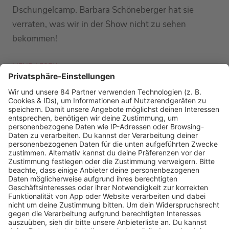
Dschungelcamp. Barbara Schöneberger hat sie
verraten, was wir in der Show nicht zu sehen
bekommen!
MEHR LESEN
MEHR NEWS
HOME
RADIOS
barba radio
Lagerfeuer
Füße hoch