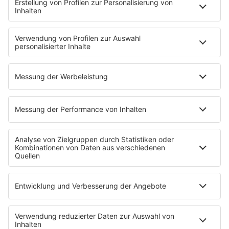
Aber bitte mit Schlager
Erdbeerkäse
Fitness mit M.A.R.K
Glück in Worten
Todesursache
Niemand muss ein Promi sein
PROGRAMM
Mit den Waffeln einer Frau
SERVICE
Empfang
barba radio App
Impressum
Datenschutz
Datenschutz Facebook & Instagram
Datenschutzeinstellungen