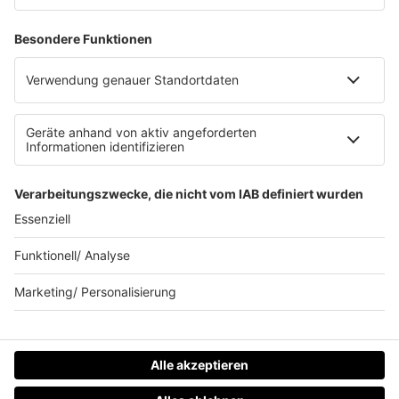
Clubbedingungen
Allgemeine Teilnahmebedingungen
Werbung schalten
Waffel-Werbepartner
80s80s.de
90s90s.de
Schlagerplanetradio.com
1deutsch.de
WEIHNACHTSMUSIK.FM
© barba radio. Ein Baby von Barbara Schöneberger und
REGIOCAST.