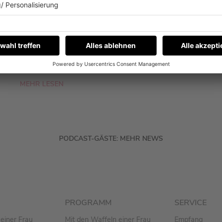
Fynn Kliemann war zu Gast bei Barbara
Schöneberger im Podcast „Mit den Waffeln
einer Frau“. Und ja, es geht auch um eine Sache,
die er nicht kann.
MEHR LESEN
PODCAST-GÄSTE: MEHR NEWS
PROGRAMM
SERVICE
einer Frau
Mit den Waffeln einer Frau
Empfang