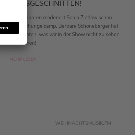
RAUSGESCHNITTEN!
Seit 20 Jahren moderiert Sonja Zietlow schon
das Dschungelcamp. Barbara Schöneberger hat
sie verraten, was wir in der Show nicht zu sehen
bekommen!
MEHR LESEN
WEIHNACHTSMUSIK.FM