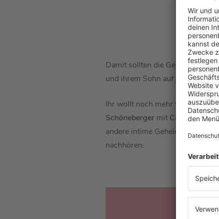
Damit sollten die Gerüchte über
und ihrem Sohn auf jeden Fall all
Ihr wollt noch mehr von
Cathy 
Schöneberger
mit
Cathy Humme
andere intime Geheimnis von
Ca
nachhören: