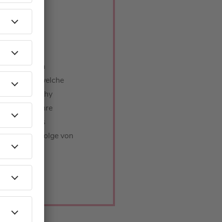
 bei Barbara
n kann oder welche
, erklärt Cathy
mels und ihre
Mats Hummels
n der neuen Folge von