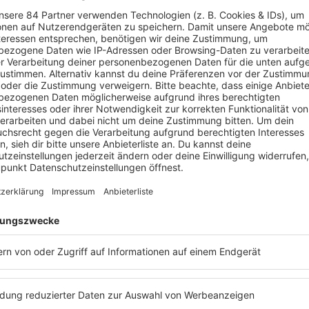
was zählt. (…) Das si
CATHY HUMMELS
Cathy
und
Mats Hummels
endlich aus der Welt schafft worden
es Gute.
Hummels
erfahren? Dann hört euch doch den
Podcast
„
Mit den 
ls
an. Dort konnte
Barbara Schöneberger
mit ihren frisch geb
thy Hummels
kommen. Hier könnt ihr die
Podcast
-Folge mit
C