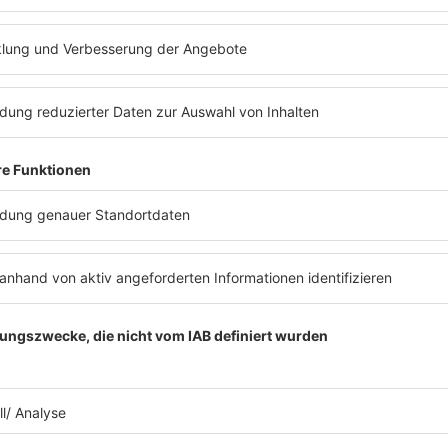
ews zu Barbara Schönebergers
Mit den Waffeln einer Frau
26.01.2026
WAS KANN FYNN KLIEMANN
EIGENTLICH NICHT?