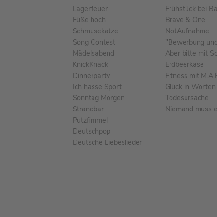
Lagerfeuer
Frühstück bei B
Füße hoch
Brave & One
Schmusekatze
NotAufnahme
Song Contest
"Bewerbung und 
Mädelsabend
Aber bitte mit S
KnickKnack
Erdbeerkäse
Dinnerparty
Fitness mit M.A.
Ich hasse Sport
Glück in Worten
Sonntag Morgen
Todesursache
Strandbar
Niemand muss ei
Putzfimmel
Deutschpop
Deutsche Liebeslieder