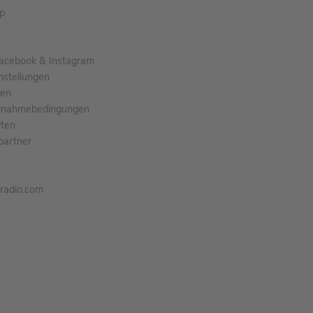
pp
acebook & Instagram
nstellungen
gen
ilnahmebedingungen
ten
partner
tradio.com