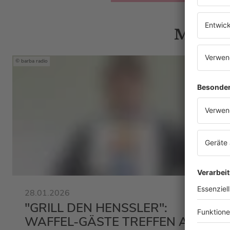
Mehr N
barba radio
28.01.2026
"GRILL DEN HENSSLER":
WAFFEL-GÄSTE TREFFEN AUF