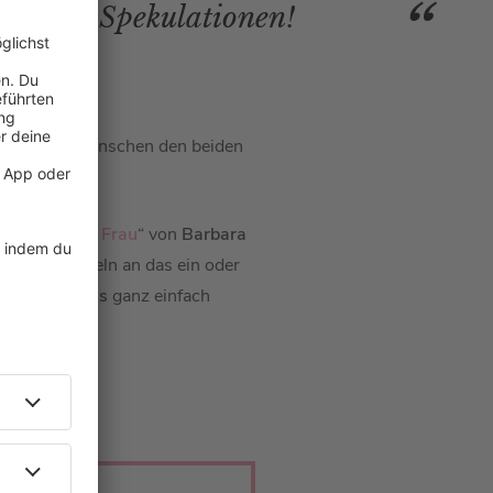
nd alles Spekulationen!
 sein! Wir wünschen den beiden
Waffeln einer Frau
“ von
Barbara
ackenen Waffeln an das ein oder
athy Hummels
ganz einfach