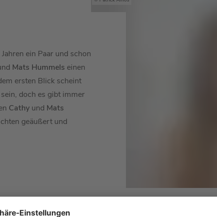
Patrick Amos
 Jahren ein Paar und schon
und
Mats Hummels
einen
dem ersten Blick scheint
 sein, doch es gibt immer
hen
Cathy
und
Mats
chten geäußert und
Wir sind fine, wir si