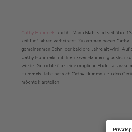
Cathy Hummels
und ihr Mann
Mats
sind seit über 13
seit fünf Jahren verheiratet. Zusammen haben
Cathy
gemeinsamen Sohn, der bald drei Jahre alt wird. Auf 
Cathy Hummels
mit ihren zwei Männern glücklich zu
wieder Gerüchte über eine mögliche Ehekrise zwisc
Hummels
. Jetzt hat sich
Cathy Hummels
zu den Gerü
möchte klarstellen: