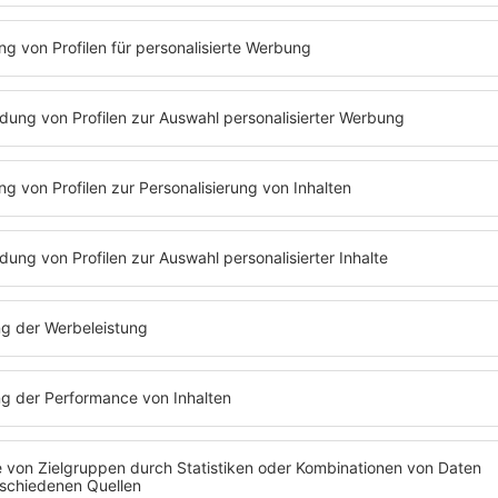
Folge 73 | 06.04.2020 | 56:29
CATHY HUMMELS
Cathy Hummels im Quarantäne-Interview
Schöneberger. Wie man zuckerfrei lebe
Alternativen es zum normalen Zucker gibt
Hummels im Podcast. Warum Cathy Hum
Familie zwei Wohnsitze haben und ob 
Heimwerker-Qualitäten hat, erfahrt ihr i
„Mit den Waffeln einer Frau“.