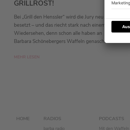
GRILLROST!
Bei „Grill den Henssler“ wird die Jury neu
besetzt – und das riecht stark nach einem
Wiedersehen, denn schon alle haben an
Barbara Schönebergers Waffeln genascht.
MEHR LESEN
HOME
RADIOS
PODCASTS
barba radio
Mit den Waffeln 