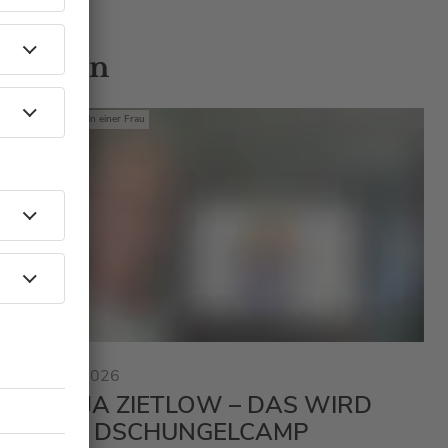
 Gästen
Mit den Waffeln einer Frau
23.01.2026
SONJA ZIETLOW – DAS WIRD
BEIM DSCHUNGELCAMP