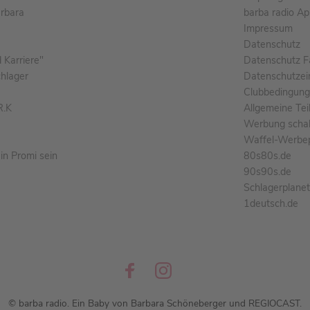
arbara
barba radio A
Impressum
Datenschutz
Karriere"
Datenschutz F
chlager
Datenschutzei
Clubbedingun
R.K
Allgemeine Te
Werbung schal
Waffel-Werbe
n Promi sein
80s80s.de
90s90s.de
Schlagerplane
1deutsch.de
© barba radio. Ein Baby von Barbara Schöneberger und REGIOCAST.