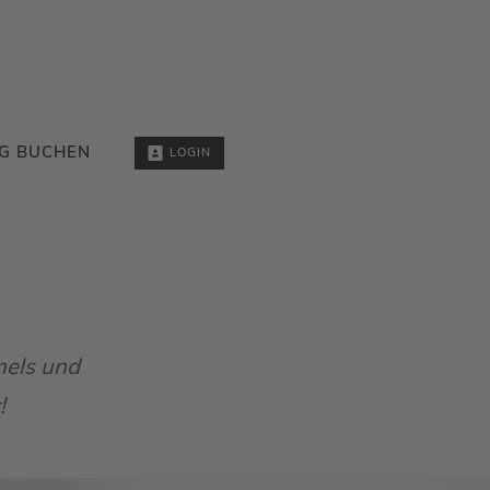
G BUCHEN
LOGIN
mels und
!