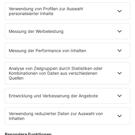
Fitness mit M.A.R.K
Glück in Worten
Todesursache
Niemand muss ein Promi sein
PROGRAMM
Mit den Waffeln einer Frau
SERVICE
Empfang
barba radio App
Impressum
Datenschutz
Datenschutz Facebook & Instagram
Datenschutzeinstellungen
Clubbedingungen
Allgemeine Teilnahmebedingungen