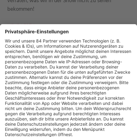
verraten, was wir in der Show nicht zu sehen
bekommen!
MEHR LESEN
PODCAST-GÄSTE: MEHR NEWS
HOME
RADIOS
barba radio
Lagerfeuer
Füße hoch
Schmusekatze
Song Contest