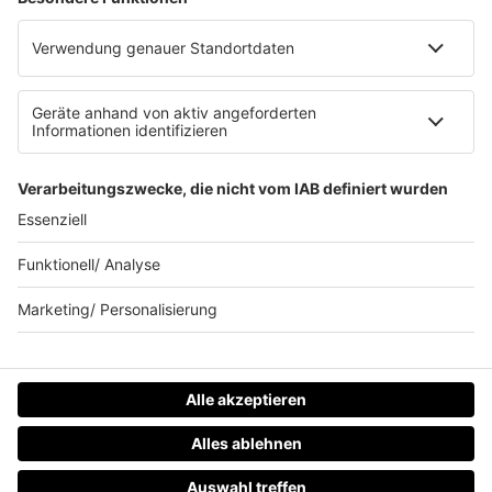
Werbung schalten
Waffel-Werbepartner
80s80s.de
90s90s.de
Schlagerplanetradio.com
1deutsch.de
WEIHNACHTSMUSIK.FM
© barba radio. Ein Baby von Barbara Schöneberger und
REGIOCAST.