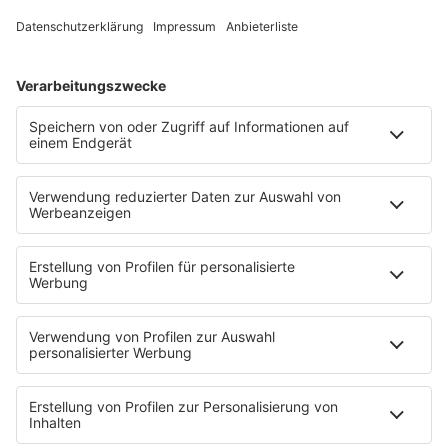
Mädelsabend
KnickKnack
Dinnerparty
Ich hasse Sport
Sonntag Morgen
Strandbar
Putzfimmel
Deutschpop
Deutsche Liebeslieder
PODCASTS
Mit den Waffeln einer Frau
Frühstück bei Barbara
Brave & One
NotAufnahme
"Bewerbung und Karriere"
Aber bitte mit Schlager
Erdbeerkäse