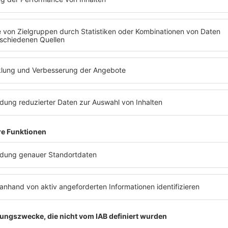
Fake-Nacktbilder der beiden spielen natür
Folge auch eine Rolle - also, einschalten!
ews zu Barbara Schönebergers
Mit den Waffeln einer Frau