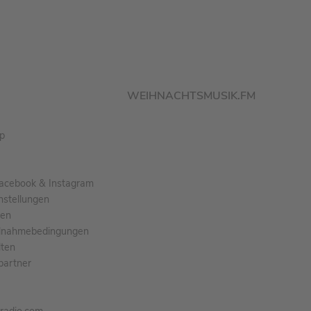
WEIHNACHTSMUSIK.FM
pp
acebook & Instagram
nstellungen
gen
ilnahmebedingungen
ten
partner