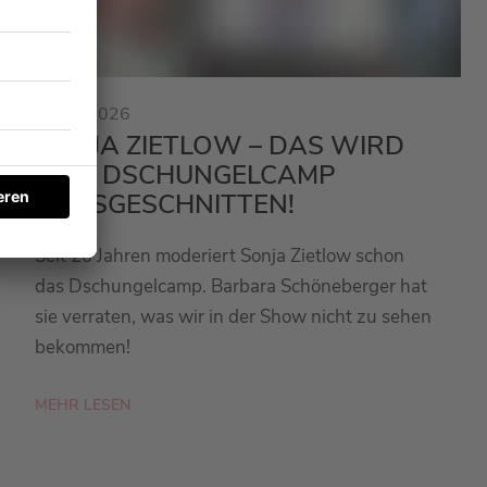
23.01.2026
SONJA ZIETLOW – DAS WIRD
BEIM DSCHUNGELCAMP
RAUSGESCHNITTEN!
Seit 20 Jahren moderiert Sonja Zietlow schon
das Dschungelcamp. Barbara Schöneberger hat
sie verraten, was wir in der Show nicht zu sehen
bekommen!
MEHR LESEN