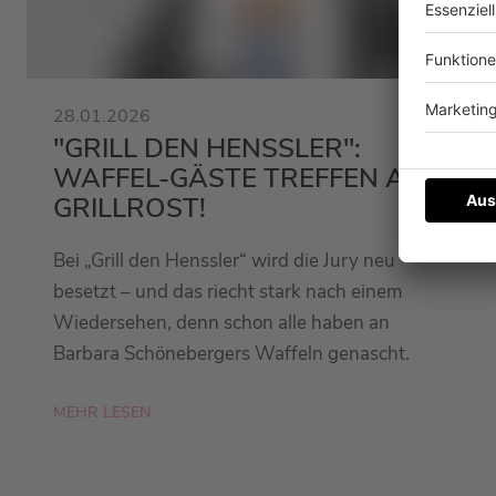
28.01.2026
"GRILL DEN HENSSLER":
WAFFEL-GÄSTE TREFFEN AUF
GRILLROST!
Bei „Grill den Henssler“ wird die Jury neu
besetzt – und das riecht stark nach einem
Wiedersehen, denn schon alle haben an
Barbara Schönebergers Waffeln genascht.
MEHR LESEN