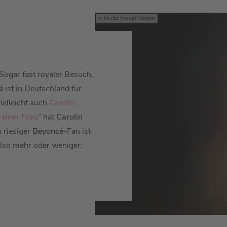
Moritz Mumpi Künster
Sogar fast royaler Besuch,
é
ist in Deutschland für
ielleicht auch
Carolin
 einer Frau
” hat
Carolin
n riesiger
Beyoncé
-Fan ist
Also mehr oder weniger: