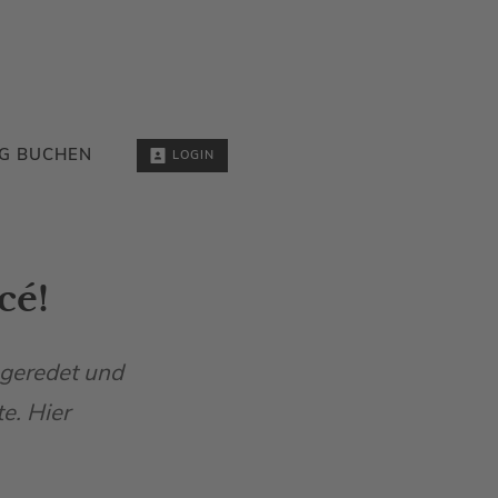
G BUCHEN
LOGIN
cé!
 geredet und
e. Hier