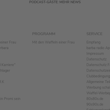
PODCAST-GÄSTE: MEHR NEWS
PROGRAMM
SERVICE
einer Frau
Mit den Waffeln einer Frau
Empfang
arbara
barba radio A
Impressum
Datenschutz
Karriere"
Datenschutz F
chlager
Datenschutzei
Clubbedingun
R.K
Allgemeine Te
Werbung schal
Waffel-Werbe
n Promi sein
80s80s.de
90s90s.de