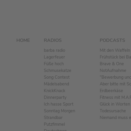
HOME
RADIOS
PODCASTS
barba radio
Mit den Waffeln 
Lagerfeuer
Frühstück bei B
Füße hoch
Brave & One
Schmusekatze
NotAufnahme
Song Contest
"Bewerbung und 
Mädelsabend
Aber bitte mit S
KnickKnack
Erdbeerkäse
Dinnerparty
Fitness mit M.A.
Ich hasse Sport
Glück in Worten
Sonntag Morgen
Todesursache
Strandbar
Niemand muss ei
Putzfimmel