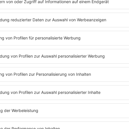
 die
Podcast
-Folge mit
Carolin Kebekus
ganz einfach nachhöre
Folge 231 | 17.04.2023 | 61:40
CAROLIN KEBEKUS
Sie ist wieder da! Nach drei langen Jahre
Kebekus endlich wieder davon überzeuge
Podcast zu kommen. In gewohnter Manie
Schöneberger mit ihr über das erfundene
der Bühne und Carolins Liebe zu David 