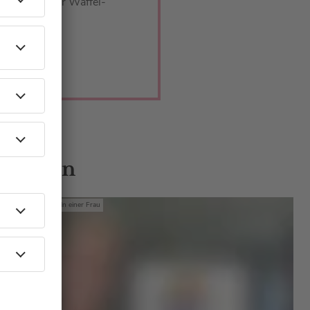
lich in dieser Waffel-
 Gästen
Mit den Waffeln einer Frau