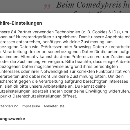
Beim Comedypreis hab
angefragt. Also, ich 
selber bei ihr angeko
gekommen für einen B
Vorstellung, dass die
hat. (...) Dann glaube
Namen!
CAROLIN KEBEKUS
n kennt, dann ist das doch kurz vor Ritterschlag. Sind wir mal e
reich von
Queen B
!
 Kebekus
erfahren? Dann hört euch doch den
Podcast
„
Mit den 
kus
an. Dort konnte
Barbara Schöneberger
an das ein oder and