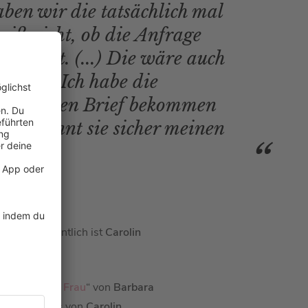
en wir die tatsächlich mal
weiß nicht, ob die Anfrage
mmen ist. (...) Die wäre auch
etrag! Ich habe die
 selber den Brief bekommen
 ich, kennt sie sicher meinen
hrlich: Eigentlich ist
Carolin
Waffeln einer Frau
“ von
Barbara
ere Geheimnis von
Carolin