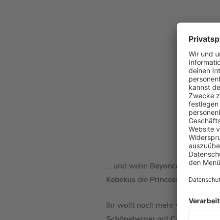
… und wenn
Beyoncé
deinen Name
Kebekus
die
Princess C
im König
Ihr wollt noch mehr von
Carolin
Schöneberger
mit
Carolin Kebe