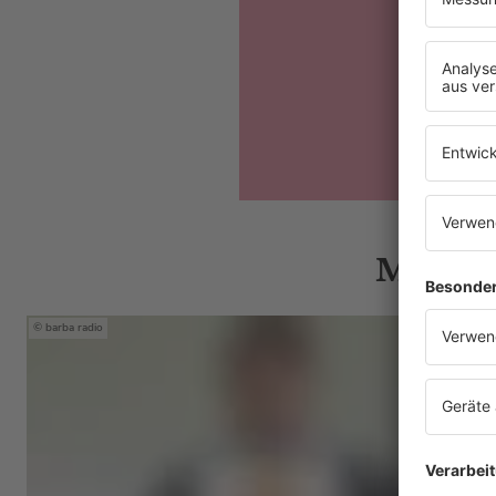
Mehr N
barba radio