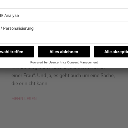
26.01.2026
WAS KANN FYNN KLIEMANN
EIGENTLICH NICHT?
Fynn Kliemann war zu Gast bei Barbara
Schöneberger im Podcast „Mit den Waffeln
einer Frau“. Und ja, es geht auch um eine Sache,
die er nicht kann.
MEHR LESEN