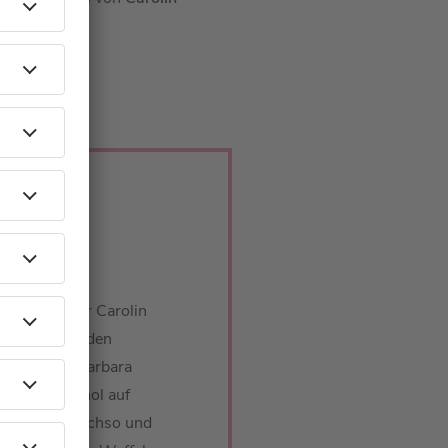
n:
n konnten wir Carolin
n zurück in den
r plaudert Barbara
 Pony, Alkohol auf
Hasselhoff. Achso und