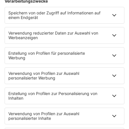
Ich hasse Sport
Sonntag Morgen
Strandbar
Putzfimmel
Deutschpop
Deutsche Liebeslieder
PODCASTS
Mit den Waffeln einer Frau
Frühstück bei Barbara
Brave & One
NotAufnahme
"Bewerbung und Karriere"
Aber bitte mit Schlager
Erdbeerkäse
Fitness mit M.A.R.K
Glück in Worten
Todesursache
Niemand muss ein Promi sein