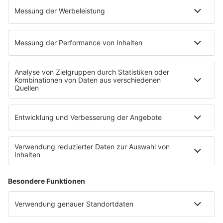
PROGRAMM
Mit den Waffeln einer Frau
SERVICE
Empfang
barba radio App
Impressum
Datenschutz
Datenschutz Facebook & Instagram
Datenschutzeinstellungen
Clubbedingungen
Allgemeine Teilnahmebedingungen
Werbung schalten
Waffel-Werbepartner
80s80s.de
90s90s.de