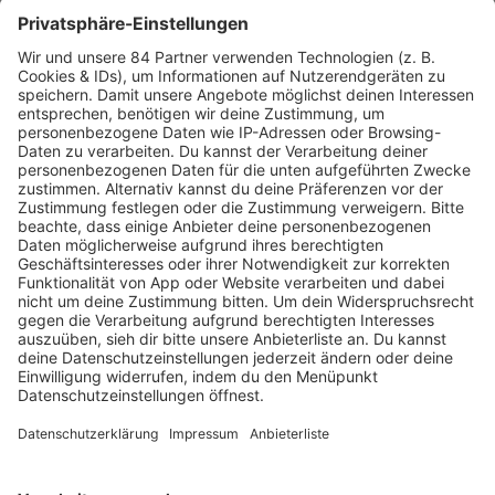
MEHR LESEN
PODCAST-GÄSTE: MEHR NEWS
HOME
RADIOS
barba radio
Lagerfeuer
Füße hoch
Schmusekatze
Song Contest
Mädelsabend
KnickKnack
Dinnerparty