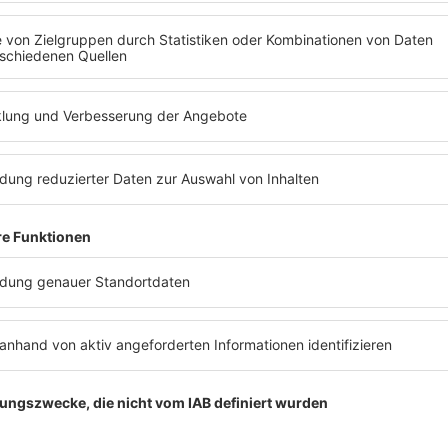
ews zu Barbara Schönebergers
Mit den Waffeln einer Frau