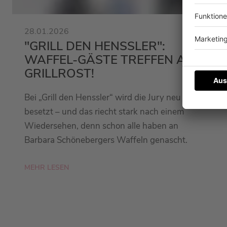
28.01.2026
"GRILL DEN HENSSLER":
WAFFEL-GÄSTE TREFFEN AUF
GRILLROST!
Bei „Grill den Henssler“ wird die Jury neu
besetzt – und das riecht stark nach einem
Wiedersehen, denn schon alle haben an
Barbara Schönebergers Waffeln genascht.
MEHR LESEN