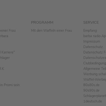
PROGRAMM
SERVICE
einer Frau
Mit den Waffeln einer Frau
Empfang
arbara
barba radio A
Impressum
Datenschutz
Karriere"
Datenschutz F
chlager
Datenschutzei
Clubbedingun
R.K
Allgemeine Te
Werbung schal
Waffel-Werbe
n Promi sein
80s80s.de
90s90s.de
Schlagerplane
1deutsch.de