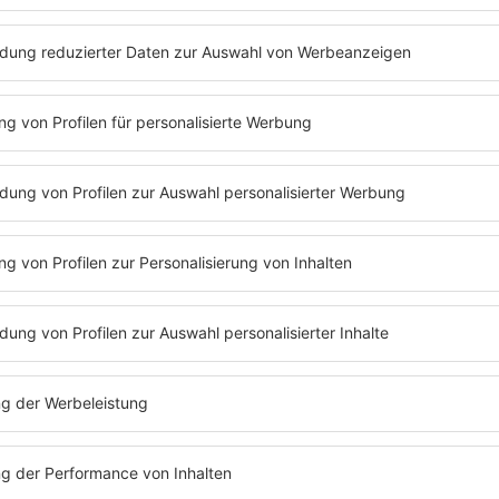
Folge 287 | 13.05.2024 | 59:11
KATJA RIEMANN
Rippenbrüche, Bücherregale und die Ver
geht's diesmal mit Katja Riemann. Die Sc
zweiten Mal im Podcast und erzählt wies
"LOL" gehen würde und eine schlechte Bei
Außerdem geht's um ihre gewonnen Pre
und das vielleicht verlorene Bundesverdie
neue Folge einschalten!