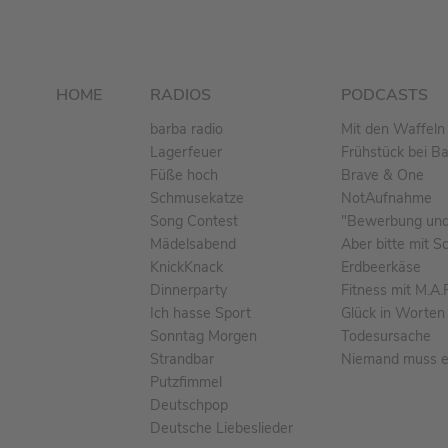
HOME
RADIOS
PODCASTS
barba radio
Mit den Waffeln 
Lagerfeuer
Frühstück bei B
Füße hoch
Brave & One
Schmusekatze
NotAufnahme
Song Contest
"Bewerbung und 
Mädelsabend
Aber bitte mit S
KnickKnack
Erdbeerkäse
Dinnerparty
Fitness mit M.A.
Ich hasse Sport
Glück in Worten
Sonntag Morgen
Todesursache
Strandbar
Niemand muss ei
Putzfimmel
Deutschpop
Deutsche Liebeslieder