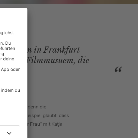
m Museum in Frankfurt
furter Filmmusuem, die
ss.
eifelsohne, denn die
iemann
zum Beispiel
glaubt, dass
Waffeln einer Frau
“ mit Katja