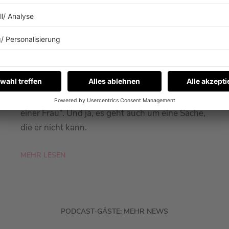
26.01.2026
WAS KANN FYNN KLIEMANN
EIGENTLICH NICHT?
Fynn Kliemann war zu Gast bei Barbara
Schöneberger im Podcast „Mit den Waffeln
einer Frau“. Und ja, es geht auch um eine Sache,
die er nicht kann.
MEHR LESEN
PODCAST-GÄSTE: MEHR NEWS