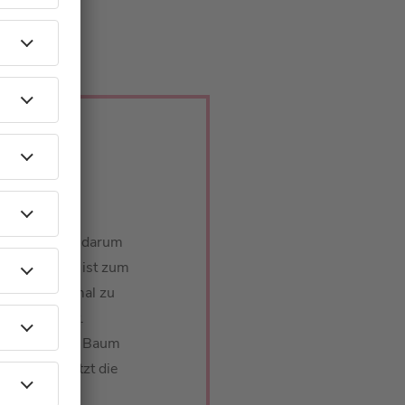
gangenheit - darum
hauspielerin ist zum
o sie gerne mal zu
fahrerin ist.
ise, Henning Baum
nstkreuz. Jetzt die