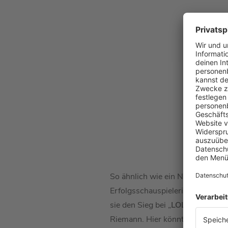
So ähnlich wie ein Nachlass, nur
Erfolgsschauspielerin hat noch 
sie den Sieg bei „
LOL
“ davontrag
Riemann. Hier könnt ihr die Pod