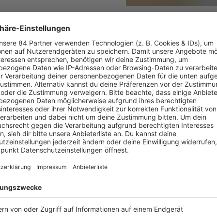
Ich arbeite mit eine
zusammen, das Frank
machen meinen Vorla
KATJA RIEMANN
, dass man noch quicklebendig ist. Und das ist
Katja Riemann
zw
viel vor und sie will auch noch mehr gewinnen! Warum
Katja R
en würde, hört ihr in
Barbara Schönebergers
Podcast „
Mit den 
cast-Folge nachhören: