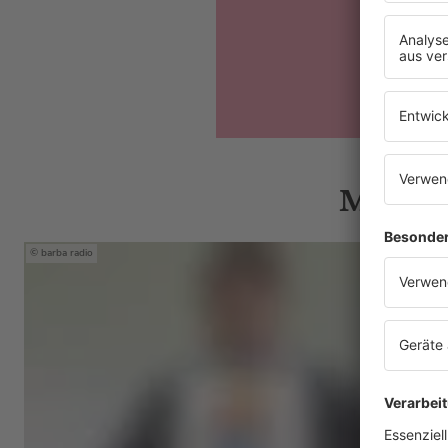
Mehr N
barba radio