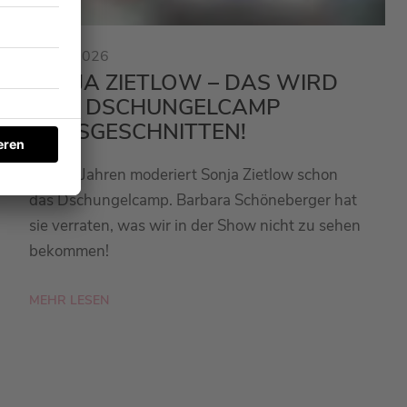
23.01.2026
SONJA ZIETLOW – DAS WIRD
BEIM DSCHUNGELCAMP
RAUSGESCHNITTEN!
Seit 20 Jahren moderiert Sonja Zietlow schon
das Dschungelcamp. Barbara Schöneberger hat
sie verraten, was wir in der Show nicht zu sehen
bekommen!
MEHR LESEN