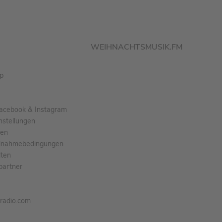
WEIHNACHTSMUSIK.FM
pp
acebook & Instagram
nstellungen
gen
ilnahmebedingungen
ten
partner
tradio.com