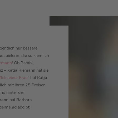
gentlich nur bessere
spielerin, die so ziemlich
iemann
!
Ob Bambi,
uz –
Katja Riemann
hat sie
feln einer Frau
“ hat
Katja
lich mit ihren 25 Preisen
und hinter der
mann
hat
Barbara
egelmäßig abgibt: