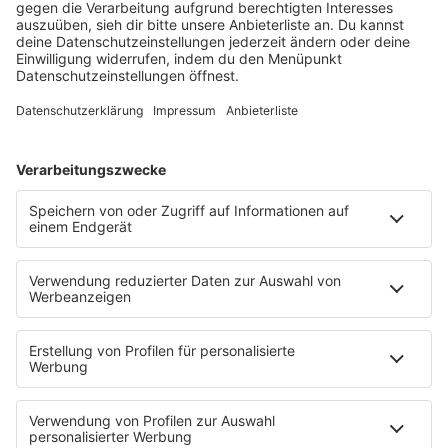
Lagerfeuer
Füße hoch
Schmusekatze
Song Contest
Mädelsabend
KnickKnack
Dinnerparty
Ich hasse Sport
Sonntag Morgen
Strandbar
Putzfimmel
Deutschpop
Deutsche Liebeslieder
PODCASTS
Mit den Waffeln einer Frau
Frühstück bei Barbara
Brave & One