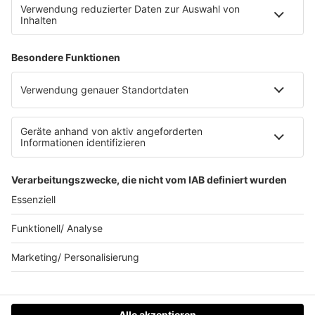
Datenschutzeinstellungen
Clubbedingungen
Allgemeine Teilnahmebedingungen
Werbung schalten
Waffel-Werbepartner
80s80s.de
90s90s.de
Schlagerplanetradio.com
1deutsch.de
WEIHNACHTSMUSIK.FM
© barba radio. Ein Baby von Barbara Schöneberger und
REGIOCAST.