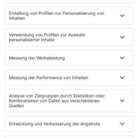
NotAufnahme
"Bewerbung und Karriere"
Aber bitte mit Schlager
Erdbeerkäse
Fitness mit M.A.R.K
Glück in Worten
Todesursache
Niemand muss ein Promi sein
PROGRAMM
Mit den Waffeln einer Frau
SERVICE
Empfang
barba radio App
Impressum
Datenschutz
Datenschutz Facebook & Instagram