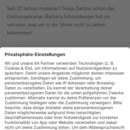
Seit 20 Jahren moderiert Sonja Zietlow schon das
Dschungelcamp. Barbara Schöneberger hat sie
verraten, was wir in der Show nicht zu sehen
bekommen!
MEHR LESEN
PODCAST-GÄSTE: MEHR NEWS
HOME
RADIOS
barba radio