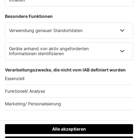
Clubbedingungen
Allgemeine Teilnahmebedingungen
Werbung schalten
Waffel-Werbepartner
80s80s.de
90s90s.de
Schlagerplanetradio.com
1deutsch.de
WEIHNACHTSMUSIK.FM
© barba radio. Ein Baby von Barbara Schöneberger und
REGIOCAST.