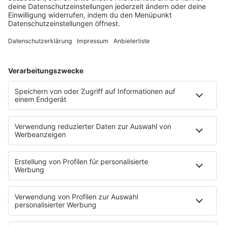
Füße hoch
Schmusekatze
Song Contest
Mädelsabend
KnickKnack
Dinnerparty
Ich hasse Sport
Sonntag Morgen
Strandbar
Putzfimmel
Deutschpop
Deutsche Liebeslieder
PODCASTS
Mit den Waffeln einer Frau
Frühstück bei Barbara
Brave & One
NotAufnahme
"Bewerbung und Karriere"