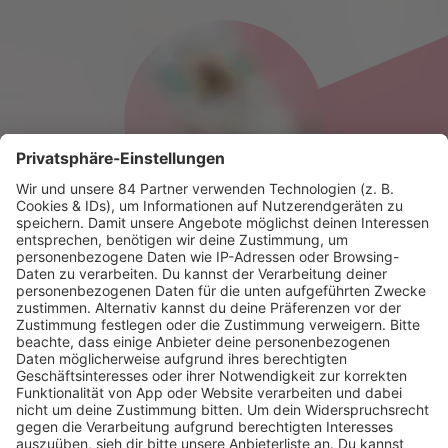
HOME
RADIOS
barba radio
Lagerfeuer