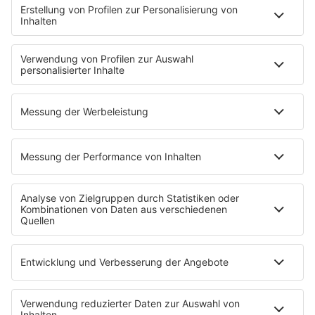
Aber bitte mit Schlager
Erdbeerkäse
Fitness mit M.A.R.K
Glück in Worten
Todesursache
Niemand muss ein Promi sein
PROGRAMM
Mit den Waffeln einer Frau
SERVICE
Empfang
barba radio App
Impressum
Datenschutz
Datenschutz Facebook & Instagram
Datenschutzeinstellungen