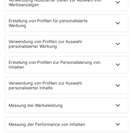
Deutsche Liebeslieder
PODCASTS
Mit den Waffeln einer Frau
Frühstück bei Barbara
Brave & One
NotAufnahme
"Bewerbung und Karriere"
Aber bitte mit Schlager
Erdbeerkäse
Fitness mit M.A.R.K
Glück in Worten
Todesursache
Niemand muss ein Promi sein
PROGRAMM
Mit den Waffeln einer Frau