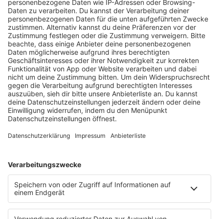
HOME
RADIOS
barba radio
Lagerfeuer
Füße hoch
Schmusekatze
Song Contest
Mädelsabend
KnickKnack
Dinnerparty
Ich hasse Sport
Sonntag Morgen
Strandbar
Putzfimmel
Deutschpop