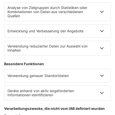
SERVICE
Empfang
barba radio App
Impressum
Datenschutz
Datenschutz Facebook & Instagram
Datenschutzeinstellungen
Clubbedingungen
Allgemeine Teilnahmebedingungen
Werbung schalten
Waffel-Werbepartner
80s80s.de
90s90s.de
Schlagerplanetradio.com
1deutsch.de
WEIHNACHTSMUSIK.FM