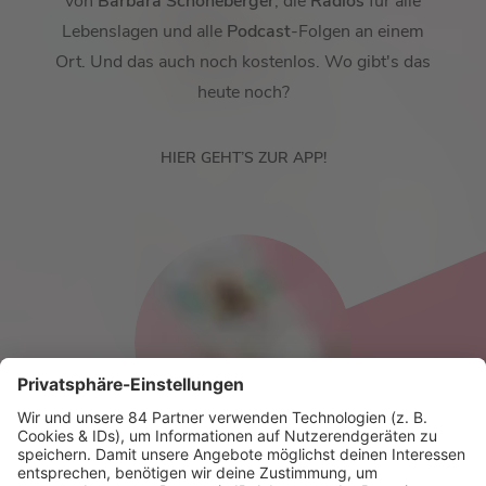
von
Barbara Schöneberger
, die
Radios
für alle
Lebenslagen und alle
Podcast
-Folgen an einem
Ort. Und das auch noch kostenlos. Wo gibt's das
heute noch?
HIER GEHT’S ZUR APP!