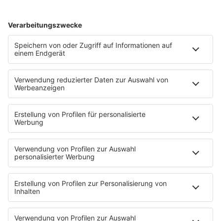
KnickKnack
Dinnerparty
Ich hasse Sport
Sonntag Morgen
Strandbar
Putzfimmel
Deutschpop
Deutsche Liebeslieder
PODCASTS
Mit den Waffeln einer Frau
Frühstück bei Barbara
Brave & One
NotAufnahme
"Bewerbung und Karriere"
Aber bitte mit Schlager
Erdbeerkäse
Fitness mit M.A.R.K
Glück in Worten