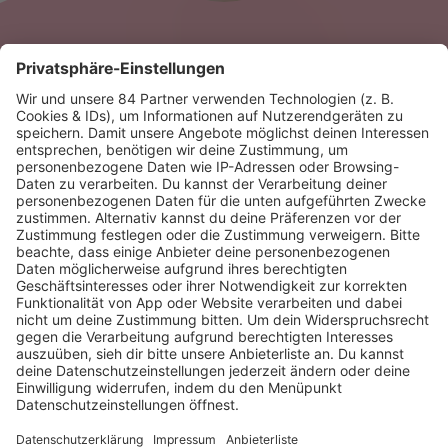
News zu Michael Tsokos
HOME
RADIOS
barba radio
Lagerfeuer
Füße hoch
Schmusekatze
Song Contest
Mädelsabend