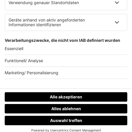
80s80s.de
90s90s.de
Schlagerplanetradio.com
1deutsch.de
WEIHNACHTSMUSIK.FM
© barba radio. Ein Baby von Barbara Schöneberger und
REGIOCAST.
HOME
RADIOS
MENÜ
LOGIN