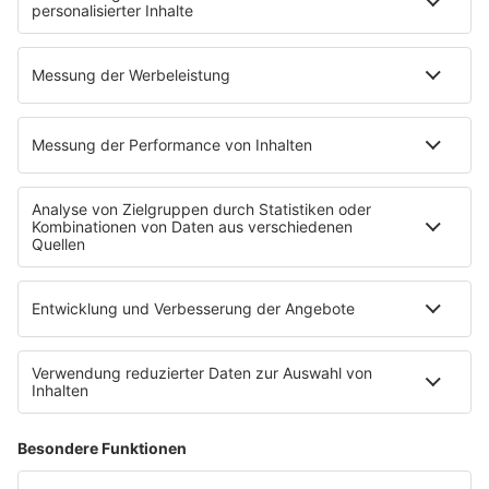
Todesursache
Niemand muss ein Promi sein
PROGRAMM
Mit den Waffeln einer Frau
SERVICE
Empfang
barba radio App
Impressum
Datenschutz
Datenschutz Facebook & Instagram
Datenschutzeinstellungen
Clubbedingungen
Allgemeine Teilnahmebedingungen
Werbung schalten
Waffel-Werbepartner