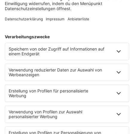
Schmusekatze
Song Contest
Mädelsabend
KnickKnack
Dinnerparty
Ich hasse Sport
Sonntag Morgen
Strandbar
Putzfimmel
Deutschpop
Deutsche Liebeslieder
PODCASTS
Mit den Waffeln einer Frau
Frühstück bei Barbara
Brave & One
NotAufnahme
"Bewerbung und Karriere"