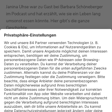
Janina Uhse war zu Gast bei Barbara Schöneberger
im Podcast und hat erzählt, wie sie ein Leben lang
umsonst essen könnte. Hier gibt’s die ganze
Geschichte.
MEHR LESEN
HOME
RADIOS
barba radio
Lagerfeuer
Füße hoch