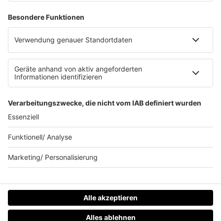
Allgemeine Teilnahmebedingungen
Werbung schalten
Waffel-Werbepartner
80s80s.de
90s90s.de
Schlagerplanetradio.com
1deutsch.de
WEIHNACHTSMUSIK.FM
© barba radio. Ein Baby von Barbara Schöneberger und
REGIOCAST.