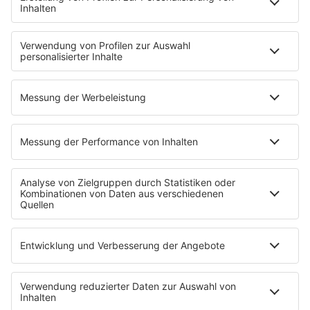
Aber bitte mit Schlager
Erdbeerkäse
Fitness mit M.A.R.K
Glück in Worten
Todesursache
Niemand muss ein Promi sein
PROGRAMM
Mit den Waffeln einer Frau
SERVICE
Empfang
barba radio App
Impressum
Datenschutz
Datenschutz Facebook & Instagram
Datenschutzeinstellungen
Clubbedingungen