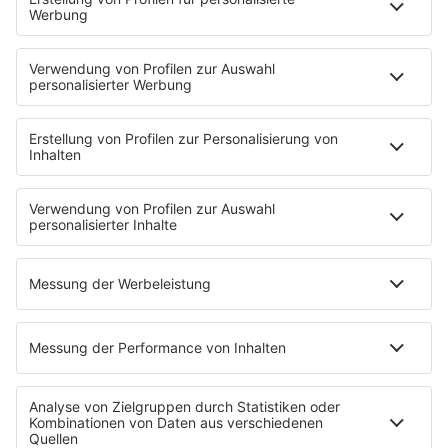
Mit den Waffeln einer Frau
Frühstück bei Barbara
Brave & One
NotAufnahme
"Bewerbung und Karriere"
Aber bitte mit Schlager
Erdbeerkäse
Fitness mit M.A.R.K
Glück in Worten
Todesursache
Niemand muss ein Promi sein
PROGRAMM
Mit den Waffeln einer Frau
SERVICE
Empfang