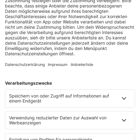
HOME
RADIOS
barba radio
Lagerfeuer
Füße hoch
Schmusekatze
Song Contest
Mädelsabend
KnickKnack
Dinnerparty
Ich hasse Sport
Sonntag Morgen
Strandbar
Putzfimmel
Deutschpop
Deutsche Liebeslieder
PODCASTS