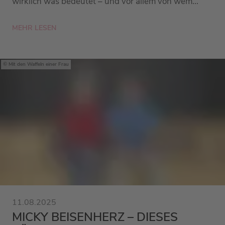
wirklich was bedeutet – und vor allem von wem...
MEHR LESEN
Mit den Waffeln einer Frau
11.08.2025
MICKY BEISENHERZ – DIESES