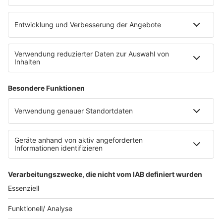
barba radio App
Impressum
Datenschutz
Datenschutz Facebook & Instagram
Datenschutzeinstellungen
Clubbedingungen
Allgemeine Teilnahmebedingungen
Werbung schalten
Waffel-Werbepartner
80s80s.de
90s90s.de
Schlagerplanetradio.com
1deutsch.de
WEIHNACHTSMUSIK.FM