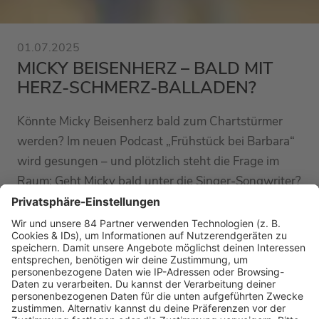
01.07.2025
MICKY BEISENHERZ – BALD MIT
HERZ-SCHMERZ-BALLADEN?
Könnte Micky Beisenherz bald zum Chartstürmer
werden? Im neuen Podcast „Frühstück bei Barbara“
wird gesungen – und plötzlich steht die Frage im
Raum: Geht Micky bald unter die Singer-Songwriter?
MEHR LESEN