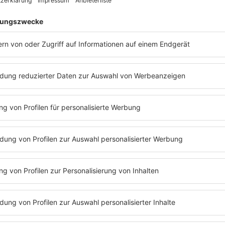
 gibt es noch mehr Persönlichk
PODCAST#309 HAPE
KERKELING