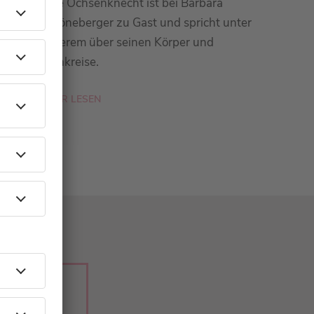
Uwe Ochsenknecht ist bei Barbara
Schöneberger zu Gast und spricht unter
anderem über seinen Körper und
Kornkreise.
MEHR LESEN