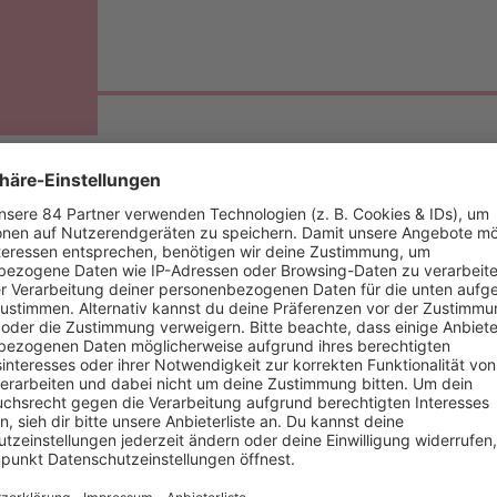
R IM PODCAST BEI BARBARA SCHÖNE
iker
als Model, zwei Jahre später wurde sie von der italienischen
6 moderiert die gebürtige Schweizerin auch in Italien und der 
ien sieht man
Michelle Hunziker
mit erfolgreichen Comedy-Show
moderierte sie an der Seite von
Thomas Gottschalk
ab 2009 "Wet
leihung der "Goldenen Kamera".
Michelle Hunzikers
neustes Pro
s Musikers - ab dem 23. Dezember auf dem Ersten.