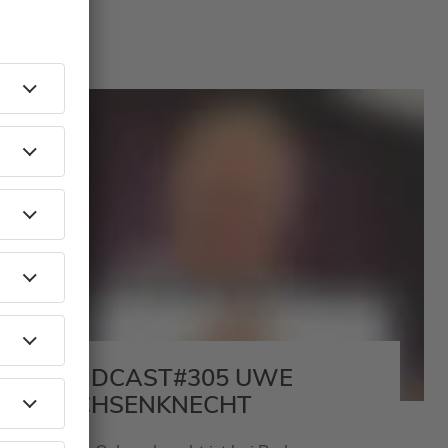
eiten
PODCAST#305 UWE
OCHSENKNECHT