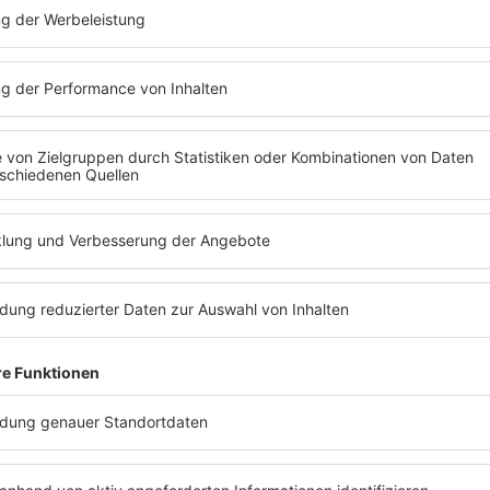
Hape Kerkeling ist bei Barbara
Schöneberger zu Gast und spricht unter
anderem über sein Kaffee-Gen und die
Telefonate mit seinen Katzen.
MEHR LESEN
BARBA RADIO