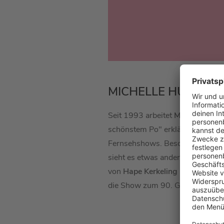
MICHELLE HUNZIKE
Seit 1993 arbeitet
Michelle Hunz
schönstem Po" erklärt. Seit 199
Fernsehshows. Besonders in Ital
sieht es etwas anders aus. Hier 
von
Hape Kerkeling
auch die Ver
die Show zum 90. Geburtstag de