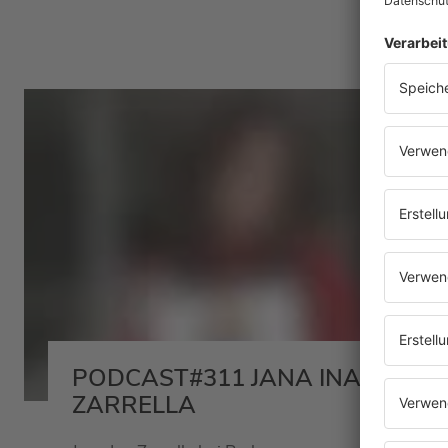
Hier
PODCAST#311 JANA INA
ZARRELLA