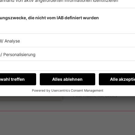
NATIONAL
Barbara Schöneberger
hat e
T ABSPIELEN
Radio. Hier spielt die Musik.
Interviews. Und die restliche
Programm-Inhalte auf höch
journalistischen Niveau. Ode
auf einem Niveau. Halt alles,
Leben
SCHÖNEBERGER
mac
Es läuft:
Post Malone mit Circles