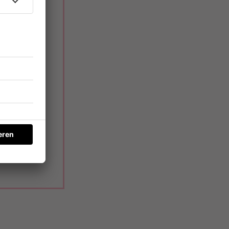
in eigenes
 Und die
n
stem
r zumindest
 was euer
ht.