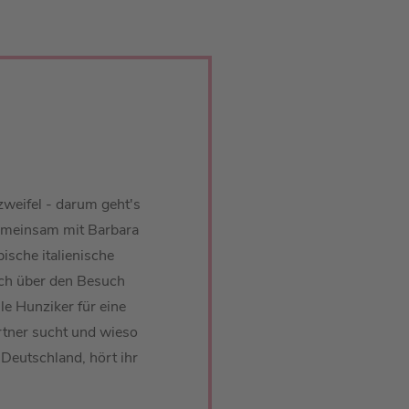
zweifel - darum geht's
Gemeinsam mit Barbara
ische italienische
ch über den Besuch
le Hunziker für eine
rtner sucht und wieso
n Deutschland, hört ihr