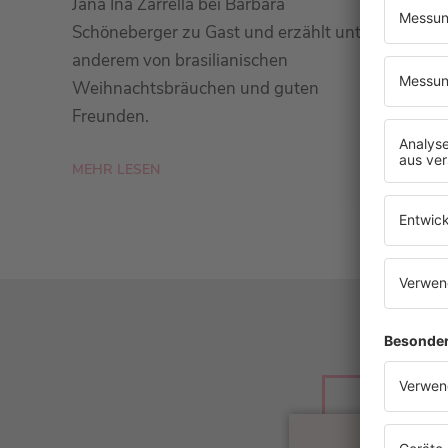
Jana Ina Zarrella bei Barbara
Schöneberger zu Gast und erzählt unter
anderem von brasilianischen
Weihnachtsbräuchen und guten
Freunden.
MEHR LESEN