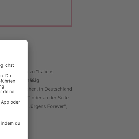
BERGER
 Presse dann zu "Italiens
Schweiz regelmäßig
s im Fernsehen, in Deutschland
ten, dass..?" oder an der Seite
jekt ist "Udo Jürgens Forever",